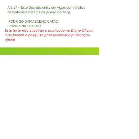
Art. 2º – Este Decreto entra em vigor, com efeitos
retroativos à data 02 de janeiro de 2025.
RODRIGO DAMASCENO CATÃO
Prefeito de Tarauacá
Este texto não substitui o publicado no Diário Oficial,
mas facilita a pesquisa para localizar a publicação
oficial.
Fale com a Prefeitura
Whatsapp
SERVIÇO DE ATENDIMENTO AO 
CIDADÃO (SIC) E OUVIDORIA
Prefeitura de Tarauacá - Estado do 