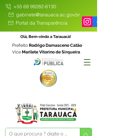
+55 68 99282-6130
gabinete@tarauaca.ac.gov.br
Portal da Transparência
Olá, Bem-vindo a Tarauacá!
Prefeito
Rodrigo Damasceno Catão
Vice
Marilete Vitorino de Sirqueira