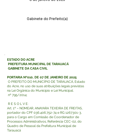
Órgão:
Gabinete do Prefeito(a)
ESTADO DO ACRE
PREFEITURA MUNICIPAL DE TARAUACÁ
GABINETE DA CASA CIVIL
PORTARIA Nº010, DE 07 DE JANEIRO DE 2025
O PREFEITO DO MUNICÍPIO DE TARAUACÁ, Estado
do Acre, no uso de suas atribuições legais previstas
na Lei Orgânica do Município e Lei Municipal.
nº 795/2014;
R E S O L V E:
Art. 1º – NOMEAR, ANAYARA TEXEIRA DE FREITAS,
portador do CPF
036.406.752-74
e RG
1267301-3
,
para o Cargo em Comissão de Coordenador de
Processos Administrativos, Referência CEC-02, do
Quadro de Pessoal da Prefeitura Municipal de
Tarauacá