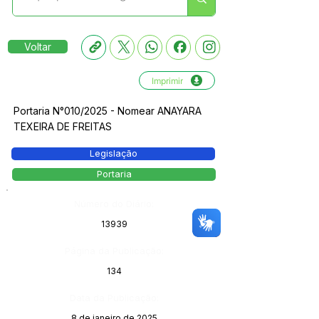
Voltar
Imprimir
Portaria N°010/2025 - Nomear ANAYARA
TEXEIRA DE FREITAS
Legislação
Portaria
Número do Diário:
13939
Página da Publicação:
134
Data da Publicação:
8 de janeiro de 2025