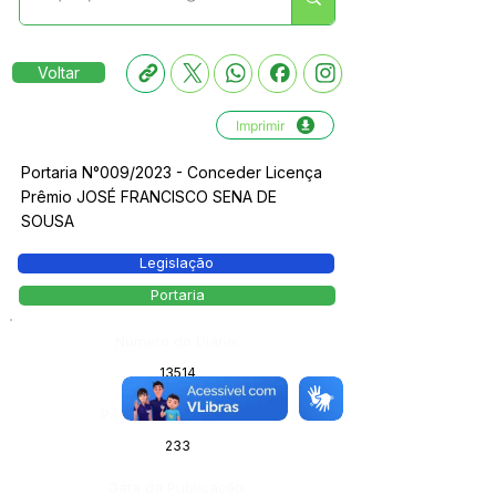
Voltar
Imprimir
Portaria N°009/2023 - Conceder Licença
Prêmio JOSÉ FRANCISCO SENA DE
SOUSA
Legislação
Portaria
Número do Diário:
13514
Página da Publicação:
233
Data da Publicação: