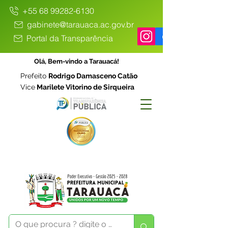
+55 68 99282-6130
gabinete@tarauaca.ac.gov.br
Portal da Transparência
Olá, Bem-vindo a Tarauacá!
Prefeito
Rodrigo Damasceno Catão
Vice
Marilete Vitorino de Sirqueira