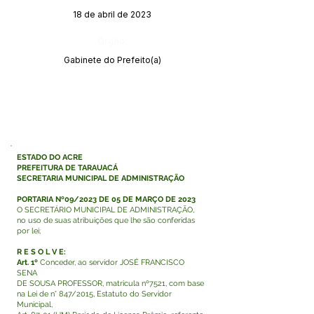
18 de abril de 2023
Órgão:
Gabinete do Prefeito(a)
ESTADO DO ACRE
PREFEITURA DE TARAUACÁ
SECRETARIA MUNICIPAL DE ADMINISTRAÇÃO
PORTARIA Nº09/2023 DE 05 DE MARÇO DE 2023
O SECRETÁRIO MUNICIPAL DE ADMINISTRAÇÃO,
no uso de suas atribuições que lhe são conferidas
por lei;
R E S O L V E:
Art. 1º
Conceder, ao servidor JOSÉ FRANCISCO
SENA
DE SOUSA PROFESSOR, matricula nº7521, com base
na Lei de n° 847/2015, Estatuto do Servidor
Municipal,