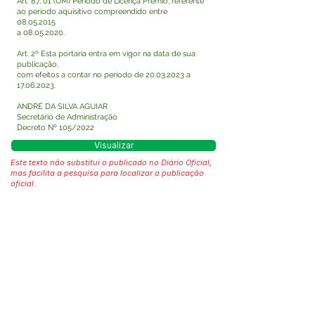
Art. 87, 01 (UM) Período de Licença Prêmio, referente
ao período aquisitivo compreendido entre
08.05.2015
a
08.05.2020
.
Art. 2º Esta portaria entra em vigor na data de sua
publicação,
com efeitos a contar no período de
20.03.2023
a
17.06.2023
.
ANDRÉ DA SILVA AGUIAR
Secretário de Administração
Decreto Nº 105/2022
Visualizar
Este texto não substitui o publicado no Diário Oficial,
mas facilita a pesquisa para localizar a publicação
oficial.
Fale com a Prefeitura