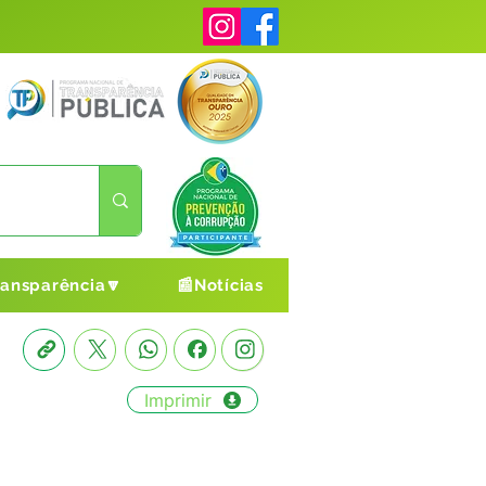
ransparência🔽
📰Notícias
Imprimir