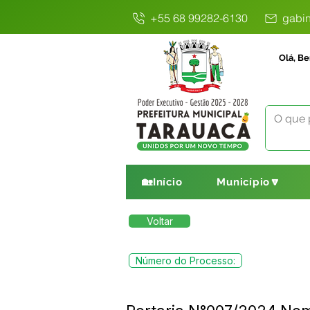
+55 68 99282-6130
gabin
Olá, Be
🏡Início
Município🔽
Voltar
Número do Processo: