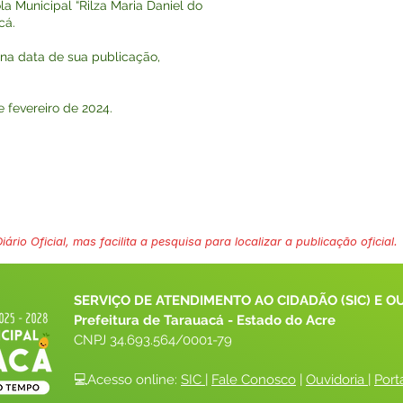
la Municipal “Rilza Maria Daniel do
cá.
r na data de sua publicação,
fevereiro de 2024.
ário Oficial, mas facilita a pesquisa para localizar a publicação oficial.
SERVIÇO DE ATENDIMENTO AO CIDADÃO (SIC) E O
Prefeitura de Tarauacá - Estado do Acre
CNPJ 
34.693.564/0001-79
💻Acesso online: 
SIC 
| 
Fale Conosco
 | 
Ouvidoria
| 
Port