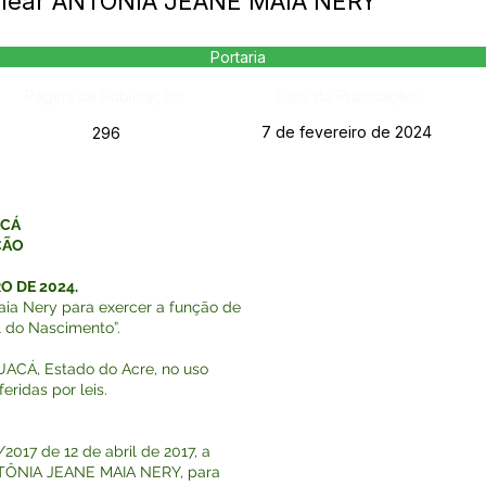
omear ANTÔNIA JEANE MAIA NERY
Portaria
Página da Publicação:
Data da Publicação:
7 de fevereiro de 2024
296
ACÁ
ÇÃO
O DE 2024.
aia Nery para exercer a função de
l do Nascimento”.
CÁ, Estado do Acre, no uso
eridas por leis.
2017 de 12 de abril de 2017, a
ANTÔNIA JEANE MAIA NERY, para