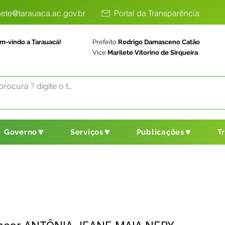
ete@tarauaca.ac.gov.br
Portal da Transparência
m-vindo a Tarauacá!
Prefeito
Rodrigo Damasceno Catão
Vice
Marilete Vitorino de Sirqueira
Governo🔽
Serviços🔽
Publicações🔽
T