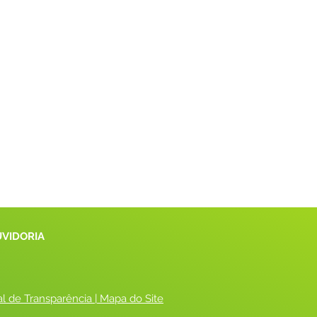
UVIDORIA
al de Transparência
 |
 Mapa do Site