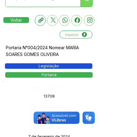
Voltar
Imprimir
Portaria N°004/2024 Nomear MARIA
SOARES GOMES OLIVEIRA
Legislação
Portaria
Número do Diário:
13708
Página da Publicação:
296
Data da Publicação:
7 de fevereiro de 2024