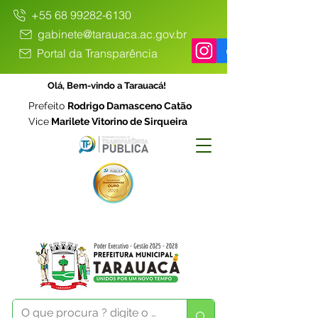
+55 68 99282-6130
gabinete@tarauaca.ac.gov.br
Portal da Transparência
Olá, Bem-vindo a Tarauacá!
Prefeito
Rodrigo Damasceno Catão
Vice
Marilete Vitorino de Sirqueira