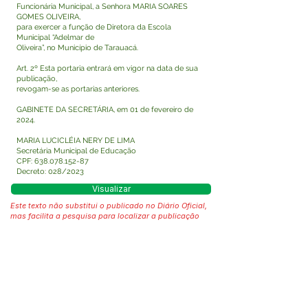
Funcionária Municipal, a Senhora MARIA SOARES
GOMES OLIVEIRA,
para exercer a função de Diretora da Escola
Municipal “Adelmar de
Oliveira”, no Município de Tarauacá.
Art. 2º Esta portaria entrará em vigor na data de sua
publicação,
revogam-se as portarias anteriores.
GABINETE DA SECRETÁRIA, em 01 de fevereiro de
2024.
MARIA LUCICLÉIA NERY DE LIMA
Secretária Municipal de Educação
CPF:
638.078.152-87
Decreto: 028/2023
Visualizar
Este texto não substitui o publicado no Diário Oficial,
mas facilita a pesquisa para localizar a publicação
oficial.