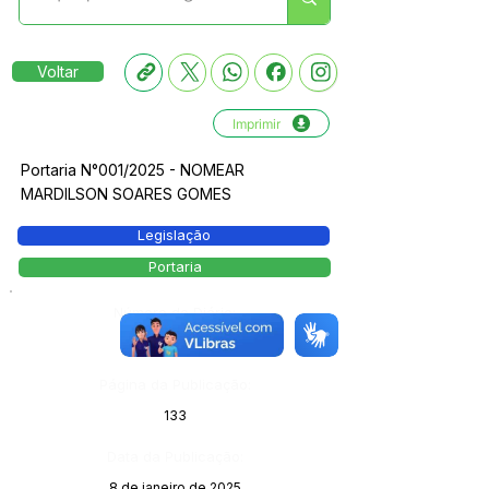
Voltar
Imprimir
Portaria N°001/2025 - NOMEAR
MARDILSON SOARES GOMES
Legislação
Portaria
Número do Diário:
13939
Página da Publicação:
133
Data da Publicação:
8 de janeiro de 2025