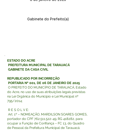
Órgão:
Gabinete do Prefeito(a)
ESTADO DO ACRE
PREFEITURA MUNICIPAL DE TARAUACÁ
GABINETE DA CASA CIVIL
REPUBLICADO POR INCORREÇÃO
PORTARIA Nº 001, DE 06 DE JANEIRO DE 2025
O PREFEITO DO MUNICÍPIO DE TARAUACÁ, Estado
do Acre, no uso de suas atribuições legais previstas
na Lei Orgânica do Município e Lei Municipal nº
795/2014;
R E S O L V E:
Art. 1º – NOMEAÇÃO, MARDILSON SOARES GOMES,
portador do CPF
762.511.522-49
, RG 418282, para
ocupar a Função de Confiança – FC 13, do Quadro
de Pessoal da Prefeitura Municipal de Tarauacá.