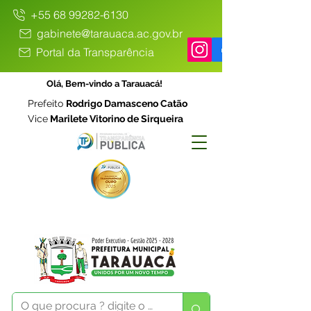
+55 68 99282-6130
gabinete@tarauaca.ac.gov.br
Portal da Transparência
Olá, Bem-vindo a Tarauacá!
Prefeito
Rodrigo Damasceno Catão
Vice
Marilete Vitorino de Sirqueira