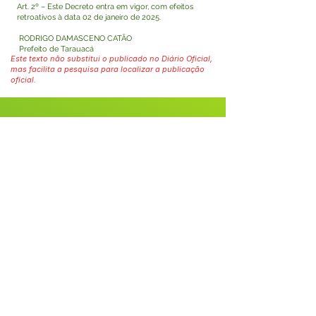
Art. 2º – Este Decreto entra em vigor, com efeitos
retroativos à data 02 de janeiro de 2025.
RODRIGO DAMASCENO CATÃO
Prefeito de Tarauacá
Este texto não substitui o publicado no Diário Oficial,
mas facilita a pesquisa para localizar a publicação
oficial.
Fale com a Prefeitura
Whatsapp
SERVIÇO DE ATENDIMENTO AO 
CIDADÃO (SIC) E OUVIDORIA
Prefeitura de Tarauacá - Estado do 
Acre