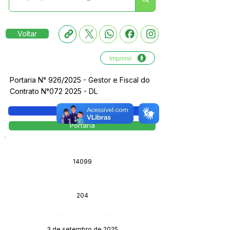
Voltar
Imprimir
Portaria N° 926/2025 - Gestor e Fiscal do
Contrato N°072 2025 - DL
Legislação
Portaria
Número do Diário:
14099
Página da Publicação:
204
Data da Publicação:
3 de setembro de 2025