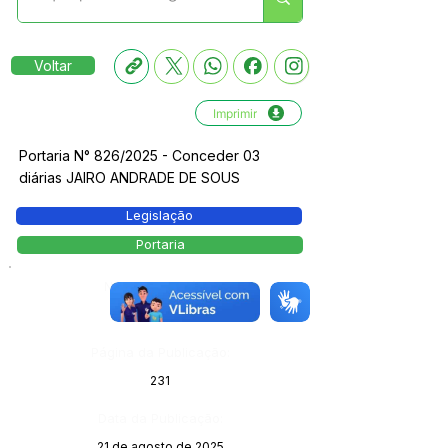
Voltar
Imprimir
Portaria N° 826/2025 - Conceder 03
diárias JAIRO ANDRADE DE SOUS
Legislação
Portaria
Número do Diário:
14090
Página da Publicação:
231
Data da Publicação:
21 de agosto de 2025