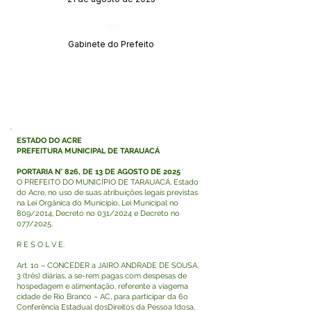
Órgão:
Gabinete do Prefeito
ESTADO DO ACRE
PREFEITURA MUNICIPAL DE TARAUACÁ
PORTARIA N° 826, DE 13 DE AGOSTO DE 2025
O PREFEITO DO MUNICÍPIO DE TARAUACÁ, Estado
do Acre, no uso de suas atribuições legais previstas
na Lei Orgânica do Município, Lei Municipal no
809/2014, Decreto no 031/2024 e Decreto no
077/2025.
R E S O L V E:
Art. 1o – CONCEDER a JAIRO ANDRADE DE SOUSA,
3 (três) diárias, a se-rem pagas com despesas de
hospedagem e alimentação, referente a viagema
cidade de Rio Branco – AC, para participar da 6o
Conferência Estadual dosDireitos da Pessoa Idosa,