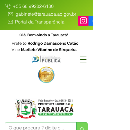
+55 68 99282-6130
gabinete@tarauaca.ac.gov.br
Portal da Transparência
Olá, Bem-vindo a Tarauacá!
Prefeito
Rodrigo Damasceno Catão
Vice
Marilete Vitorino de Sirqueira