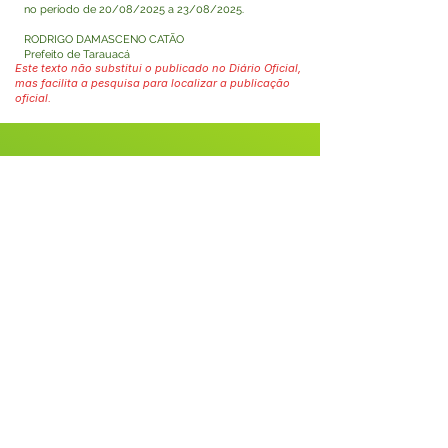
no período de 20/08/2025 a 23/08/2025.
RODRIGO DAMASCENO CATÃO
Prefeito de Tarauacá
Este texto não substitui o publicado no Diário Oficial,
mas facilita a pesquisa para localizar a publicação
oficial.
Fale com a Prefeitura
Whatsapp
SERVIÇO DE ATENDIMENTO AO 
CIDADÃO (SIC) E OUVIDORIA
Prefeitura de Tarauacá - Estado do 
Acre
CNPJ 
34.693.564/0001-79