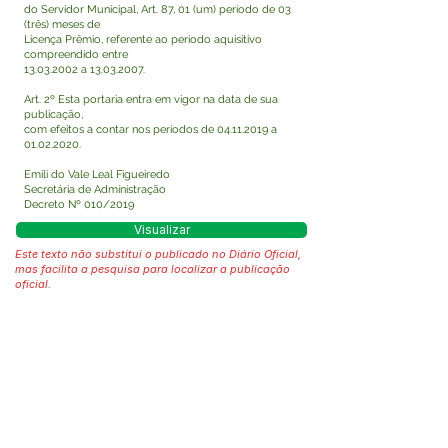
do Servidor Municipal, Art. 87, 01 (um) período de 03
(três) meses de
Licença Prêmio, referente ao período aquisitivo
compreendido entre
13.03.2002
a
13.03.2007
.
Art. 2º Esta portaria entra em vigor na data de sua
publicação,
com efeitos a contar nos períodos de
04.11.2019
a
01.02.2020
.
Emili do Vale Leal Figueiredo
Secretária de Administração
Decreto Nº 010/2019
Visualizar
Este texto não substitui o publicado no Diário Oficial,
mas facilita a pesquisa para localizar a publicação
oficial.
Fale com a Prefeitura