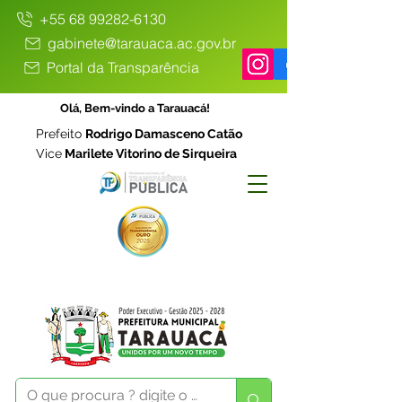
+55 68 99282-6130
gabinete@tarauaca.ac.gov.br
Portal da Transparência
Olá, Bem-vindo a Tarauacá!
Prefeito
Rodrigo Damasceno Catão
Vice
Marilete Vitorino de Sirqueira