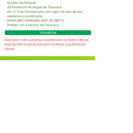
Quadro de Pessoal
da Prefeitura Municipal de Tarauacá.
Art. 2º Esta Portaria entra em vigor na data de sua
assinatura e publicação.
RAIMUNDO MARANGUAPE DE BRITO
Prefeito em Exercício de Tarauacá
Visualizar
Este texto não substitui o publicado no Diário Oficial,
mas facilita a pesquisa para localizar a publicação
oficial.
Fale com a Prefeitura
Whatsapp
SERVIÇO DE ATENDIMENTO AO 
CIDADÃO (SIC) E OUVIDORIA