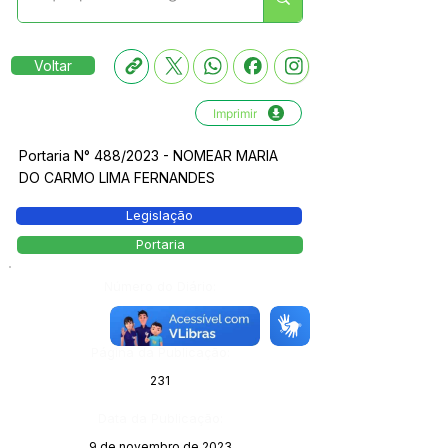
Voltar
Imprimir
Portaria N° 488/2023 - NOMEAR MARIA
DO CARMO LIMA FERNANDES
Legislação
Portaria
Número do Diário:
13651
Página da Publicação:
231
Data da Publicação:
9 de novembro de 2023