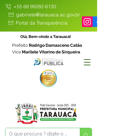
+55 68 99282-6130
gabinete@tarauaca.ac.gov.br
Portal da Transparência
Olá, Bem-vindo a Tarauacá!
Prefeito
Rodrigo Damasceno Catão
Vice
Marilete Vitorino de Sirqueira