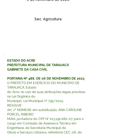
Órgão:
Sec. Agricultura
ESTADO DO ACRE
PREFEITURA MUNICIPAL DE TARAUACÁ
GABINETE DA CASA CIVIL
PORTARIA Nº 488, DE 06 DE NOVEMBRO DE 2023
O PREFEITO EM EXERCÍCIO DO MUNICÍPIO DE
TARAUACÁ, Estado
do Acre, no uso de suas atribuições legais previstas
na Lei Orgânica do
Município, Lei Municipal nº 795/2014;
RESOLVE:
Art. 1º NOMEAR, em substituição, ANA CAROLINE
PORCEL RIBEIRO
MAIA, portadora do CPF N°
013.192.082-07
, para o
cargo em Comissão de Assessora Técnica em
Engenharia, da Secretaria Municipal de
Obras e Serviços Urbanos, referência CEC-06, do