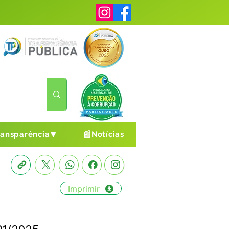
ransparência🔽
📰Notícias
Imprimir