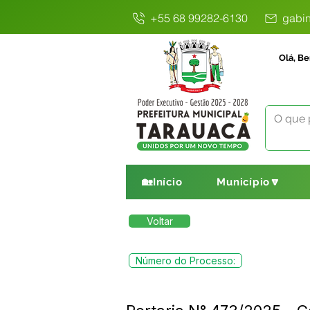
+55 68 99282-6130
gabin
Olá, Be
🏡Início
Município🔽
Voltar
Número do Processo: