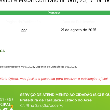
estor e Fiscal Contrato N° 007/25, DL N° 
Portaria
Página da Publicação:
Data da Publicação:
21 de agosto de 2025
227
ACÁ
to Administrativo n°
007/2025, Dispensa de Licitação no 001/2025.
ário Oficial, mas facilita a pesquisa para localizar a publicação oficial.
SERVIÇO DE ATENDIMENTO AO CIDADÃO (SIC) E O
Prefeitura de Tarauacá - Estado do Acre
CNPJ 
34.693.564/0001-79