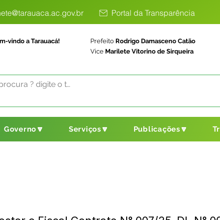
ete@tarauaca.ac.gov.br
Portal da Transparência
m-vindo a Tarauacá!
Prefeito
Rodrigo Damasceno Catão
Vice
Marilete Vitorino de Sirqueira
Governo🔽
Serviços🔽
Publicações🔽
T