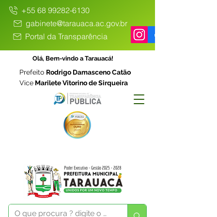
+55 68 99282-6130
gabinete@tarauaca.ac.gov.br
Portal da Transparência
Olá, Bem-vindo a Tarauacá!
Prefeito
Rodrigo Damasceno Catão
Vice
Marilete Vitorino de Sirqueira