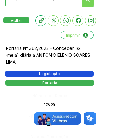
Voltar
Imprimir
Portaria N° 362/2023 - Conceder 1/2
(meia) diária a ANTONIO ELENIO SOARES
LIMA
Legislação
Portaria
Número do Diário:
13608
Página da Publicação:
147
Data da Publicação: