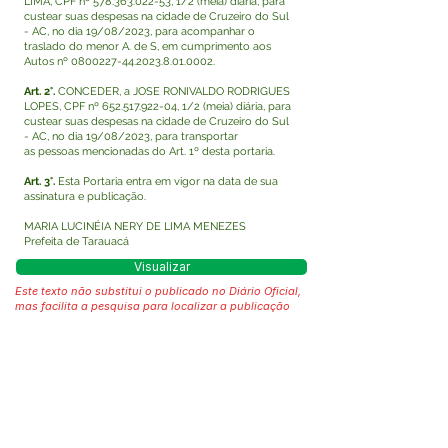
LIMA, CPF nº
578.363.022-53
, 1/2 (meia) diária, para
custear suas despesas na cidade de Cruzeiro do Sul
- AC, no dia 19/08/2023, para acompanhar o
traslado do menor A. de S, em cumprimento aos
Autos nº
0800227-44.2023.8.01
.0002.
Art. 2°.
CONCEDER, a JOSE RONIVALDO RODRIGUES
LOPES, CPF nº
652.517.922-04
, 1/2 (meia) diária, para
custear suas despesas na cidade de Cruzeiro do Sul
- AC, no dia 19/08/2023, para transportar
as pessoas mencionadas do Art. 1º desta portaria.
Art. 3°.
Esta Portaria entra em vigor na data de sua
assinatura e publicação.
MARIA LUCINÉIA NERY DE LIMA MENEZES
Prefeita de Tarauacá
Visualizar
Este texto não substitui o publicado no Diário Oficial,
mas facilita a pesquisa para localizar a publicação
oficial.