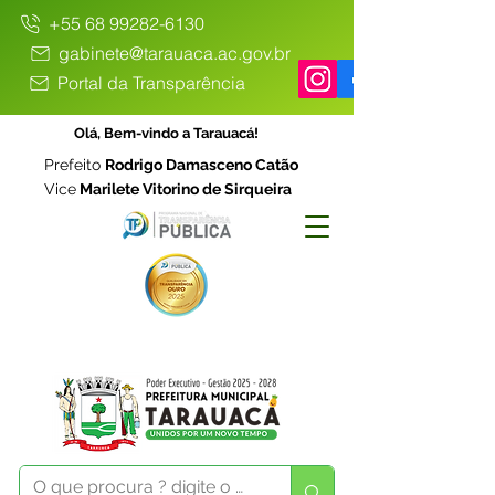
+55 68 99282-6130
gabinete@tarauaca.ac.gov.br
Portal da Transparência
Olá, Bem-vindo a Tarauacá!
Prefeito
Rodrigo Damasceno Catão
Vice
Marilete Vitorino de Sirqueira