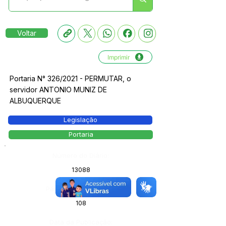
Voltar
Imprimir
Portaria N° 326/2021 - PERMUTAR, o
servidor ANTONIO MUNIZ DE
ALBUQUERQUE
Legislação
Portaria
Número do Diário:
13088
Página da Publicação:
108
Data da Publicação: