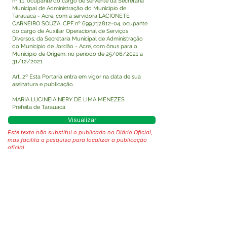
nº 11, ocupante do cargo de servente da Secretaria
Municipal de Administração do Município de
Tarauacá - Acre, com a servidora LACIONETE
CARNEIRO SOUZA, CPF nº
699.717.812-04
, ocupante
do cargo de Auxiliar Operacional de Serviços
Diversos, da Secretaria Municipal de Administração
do Município de Jordão - Acre, com ônus para o
Município de Origem, no período de 25/06/2021 a
31/12/2021.
Art. 2º Esta Portaria entra em vigor na data de sua
assinatura e publicação.
MARIA LUCINEIA NERY DE LIMA MENEZES
Prefeita de Tarauacá
Visualizar
Este texto não substitui o publicado no Diário Oficial,
mas facilita a pesquisa para localizar a publicação
oficial.