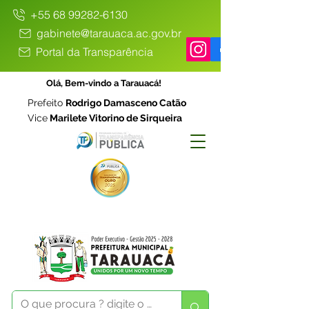
+55 68 99282-6130
gabinete@tarauaca.ac.gov.br
Portal da Transparência
Olá, Bem-vindo a Tarauacá!
Prefeito
Rodrigo Damasceno Catão
Vice
Marilete Vitorino de Sirqueira