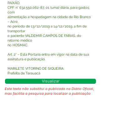
PAIXÃO,
CPF: n°
632.550.062-87
, 01 (uma) diária, para gastos
com
alimentação e hospedagem na cidade de Rio Branco
– Acre,
no período de 13/12/2019 a 14/12/2019, a fim de
transportar
o paciente VALDEMIR CAMPOS DE FARIAS, do
retorno médico
no HOSMAC.
Art. 2° – Esta Portaria entra em vigor na data de sua
assinatura e publicação.
MARILETE VITORINO DE SIQUEIRA
Prefeita de Tarauacá
Visualizar
Este texto não substitui o publicado no Diário Oficial,
mas facilita a pesquisa para localizar a publicação
oficial.