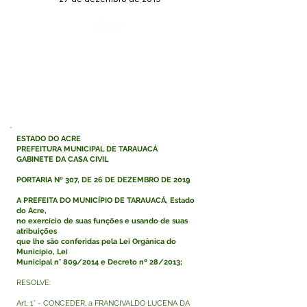
Órgão:
ESTADO DO ACRE
PREFEITURA MUNICIPAL DE TARAUACÁ
GABINETE DA CASA CIVIL
PORTARIA Nº 307, DE 26 DE DEZEMBRO DE 2019
A PREFEITA DO MUNICÍPIO DE TARAUACÁ, Estado
do Acre,
no exercício de suas funções e usando de suas
atribuições
que lhe são conferidas pela Lei Orgânica do
Município, Lei
Municipal n° 809/2014 e Decreto nº 28/2013;
RESOLVE:
Art. 1° - CONCEDER, a FRANCIVALDO LUCENA DA