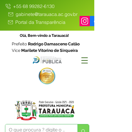
+55 68 99282-6130
gabinete@tarauaca.ac.gov.br
Portal da Transparência
Olá, Bem-vindo a Tarauacá!
Prefeito
Rodrigo Damasceno Catão
Vice
Marilete Vitorino de Sirqueira