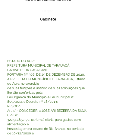
Órgão:
Gabinete
ESTADO DO ACRE
PREFEITURA MUNICIPAL DE TARAUACÁ
GABINETE DA CASA CIVIL
PORTARIA Nº 306, DE 29 DE DEZEMBRO DE 2020.
A PREFEITA DO MUNICÍPIO DE TARAUACÁ, Estado
do Acre, no exercício
de suas funções e usando de suas atribuições que
lhe são conferidas pela
Lei Orgânica do Município e Lei Municipal n°
809/2014 e Decreto nº 28/2013;
RESOLVE:
Art. 1° - CONCEDER, a JOSE ARI BEZERRA DA SILVA,
CPF: n°
322.517.852-72
, 01 (uma) diária, para gastos com
alimentação e
hospedagem na cidade de Rio Branco, no período
de 10/12/2020 a