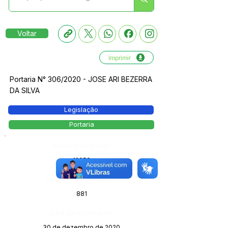
Voltar
Imprimir
Portaria N° 306/2020 - JOSE ARI BEZERRA
DA SILVA
Legislação
Portaria
Número do Diário:
12950
Página da Publicação:
881
Data da Publicação:
30 de dezembro de 2020