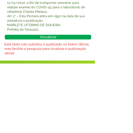
11/12/2020, a fim de transportar amostrar para
realizar exames do COVID-19, para o laboratório de
referência Charles Mérieux.
Art. 2° – Esta Portaria entra em vigor na data de sua
assinatura e publicação.
MARILETE VITORINO DE SIQUEIRA
Prefeita de Tarauacá
Visualizar
Este texto não substitui o publicado no Diário Oficial,
mas facilita a pesquisa para localizar a publicação
oficial.
Fale com a Prefeitura
Whatsapp
SERVIÇO DE ATENDIMENTO AO 