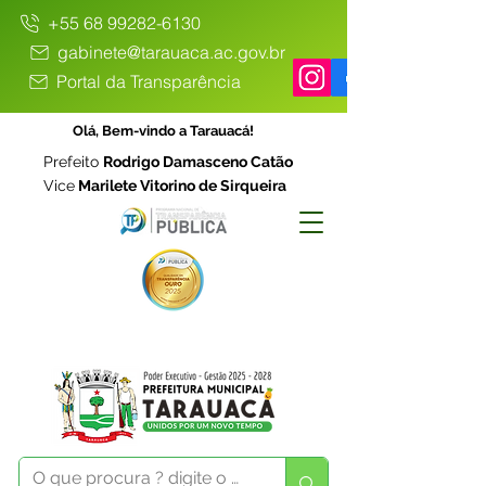
+55 68 99282-6130
gabinete@tarauaca.ac.gov.br
Portal da Transparência
Olá, Bem-vindo a Tarauacá!
Prefeito
Rodrigo Damasceno Catão
Vice
Marilete Vitorino de Sirqueira