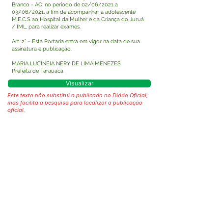
Branco - AC, no período de 02/06/2021 a
03/06/2021, a fim de acompanhar a adolescente
M.E.C.S ao Hospital da Mulher e da Criança do Juruá
/ IML, para realizar exames.
Art. 2° – Esta Portaria entra em vigor na data de sua
assinatura e publicação.
MARIA LUCINEIA NERY DE LIMA MENEZES
Prefeita de Tarauacá
Visualizar
Este texto não substitui o publicado no Diário Oficial,
mas facilita a pesquisa para localizar a publicação
oficial.
Fale com a Prefeitura
Whatsapp