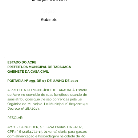
Órgão:
Gabinete
ESTADO DO ACRE
PREFEITURA MUNICIPAL DE TARAUACÁ
GABINETE DA CASA CIVIL
PORTARIA Nº 299, DE 07 DE JUNHO DE 2021
A PREFEITA DO MUNICÍPIO DE TARAUACÁ, Estado
do Acre, no exercício de suas funções e usando de
suas atribuições que lhe são conferidas pela Lei
Orgânica do Município, Lei Municipal n° 809/2014 e
Decreto nº 28/2013;
RESOLVE:
Art. 1° - CONCEDER, a ELIANA FARIAS DA CRUZ,
CPF: n°
632.164.772-15
, 01 (uma) diária, para gastos
com alimentação e hospedagem na cidade de Rio