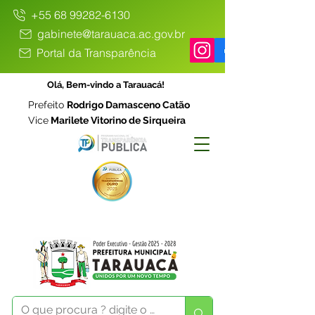
+55 68 99282-6130
gabinete@tarauaca.ac.gov.br
Portal da Transparência
Olá, Bem-vindo a Tarauacá!
Prefeito
Rodrigo Damasceno Catão
Vice
Marilete Vitorino de Sirqueira