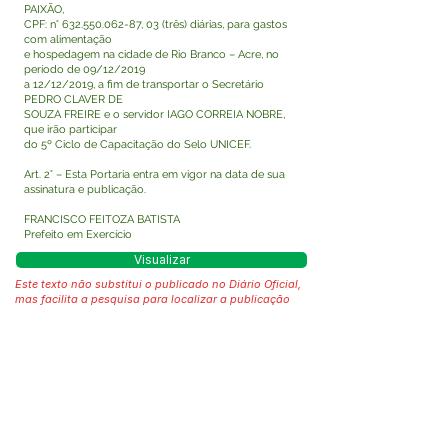
PAIXÃO,
CPF: n°
632.550.062-87
, 03 (três) diárias, para gastos
com alimentação
e hospedagem na cidade de Rio Branco – Acre, no
período de 09/12/2019
a 12/12/2019, a fim de transportar o Secretário
PEDRO CLAVER DE
SOUZA FREIRE e o servidor IAGO CORREIA NOBRE,
que irão participar
do 5º Ciclo de Capacitação do Selo UNICEF.
Art. 2° – Esta Portaria entra em vigor na data de sua
assinatura e publicação.
FRANCISCO FEITOZA BATISTA
Prefeito em Exercício
Visualizar
Este texto não substitui o publicado no Diário Oficial,
mas facilita a pesquisa para localizar a publicação
oficial.