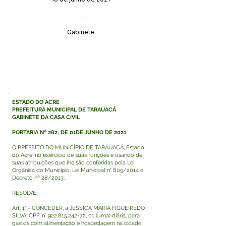
Órgão:
Gabinete
ESTADO DO ACRE
PREFEITURA MUNICIPAL DE TARAUACÁ
GABINETE DA CASA CIVIL
PORTARIA Nº 282, DE 01DE JUNHO DE 2021
O PREFEITO DO MUNICÍPIO DE TARAUACÁ, Estado
do Acre, no exercício de suas funções e usando de
suas atribuições que lhe são conferidas pela Lei
Orgânica do Município, Lei Municipal n° 809/2014 e
Decreto nº 28/2013;
RESOLVE:
Art. 1° - CONCEDER, a JESSICA MARIA FIGUEIREDO
SILVA, CPF: n°
922.815.242-72
, 01 (uma) diária, para
gastos com alimentação e hospedagem na cidade