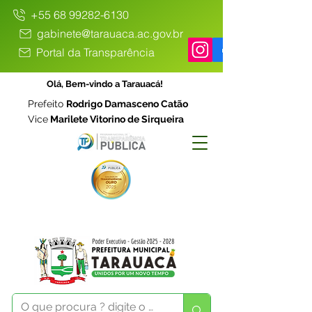
+55 68 99282-6130
gabinete@tarauaca.ac.gov.br
Portal da Transparência
Olá, Bem-vindo a Tarauacá!
Prefeito
Rodrigo Damasceno Catão
Vice
Marilete Vitorino de Sirqueira