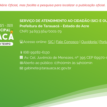
ário Oficial, mas facilita a pesquisa para localizar a publicação oficial.
SERVIÇO DE ATENDIMENTO AO CIDADÃO (SIC) E O
Prefeitura de Tarauacá - Estado do Acre
CNPJ 
34.693.564/0001-79
💻Acesso online: 
SIC 
| 
Fale Conosco
 | 
Ouvidoria
| 
Port
📱(68) 99282-6130 
🏢 Av. Cel. Juvêncio de Menezes, nº 395 CEP 69970-0
📅Aberto ao público: 07h00min às 14h00min
📧 
gabinete@tarauaca.ac.gov.br