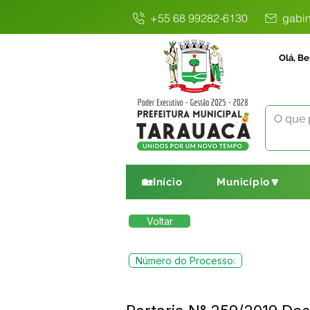
+55 68 99282-6130
gabin
Olá, Be
🏡Início
Município🔽
Voltar
Número do Processo: