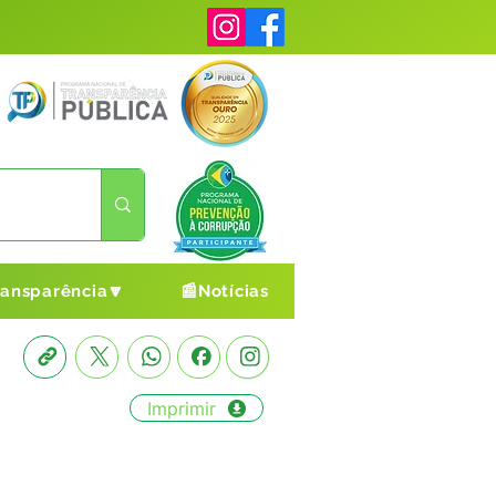
ransparência🔽
📰Notícias
Imprimir