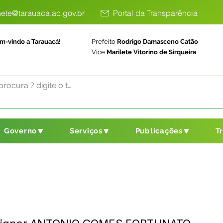
ete@tarauaca.ac.gov.br
Portal da Transparência
m-vindo a Tarauacá!
Prefeito
Rodrigo Damasceno Catão
Vice
Marilete Vitorino de Sirqueira
Governo🔽
Serviços🔽
Publicações🔽
T