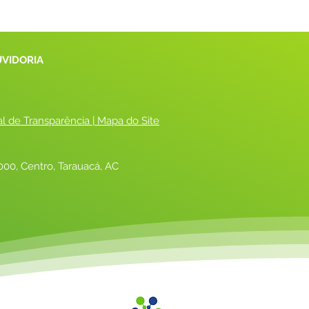
UVIDORIA
al de Transparência
 |
 Mapa do Site
00, Centro, Tarauacá, AC