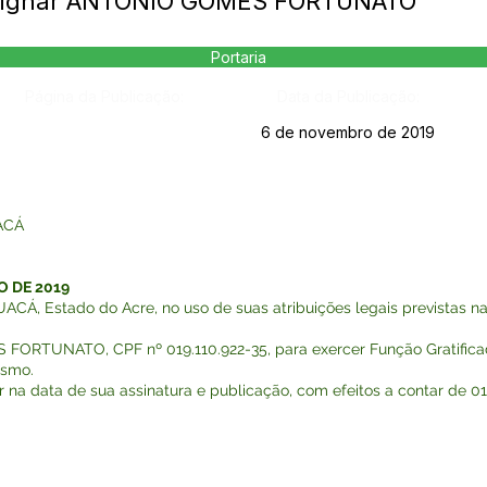
Designar ANTONIO GOMES FORTUNATO
Portaria
Página da Publicação:
Data da Publicação:
6 de novembro de 2019
ACÁ
O DE 2019
 Estado do Acre, no uso de suas atribuições legais previstas na 
FORTUNATO, CPF nº 019.110.922-35, para exercer Função Gratificada
ismo.
gor na data de sua assinatura e publicação, com efeitos a contar de 0