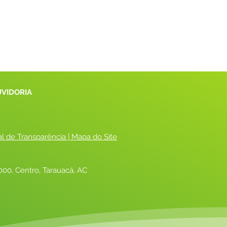
UVIDORIA
al de Transparência
 |
 Mapa do Site
00, Centro, Tarauacá, AC