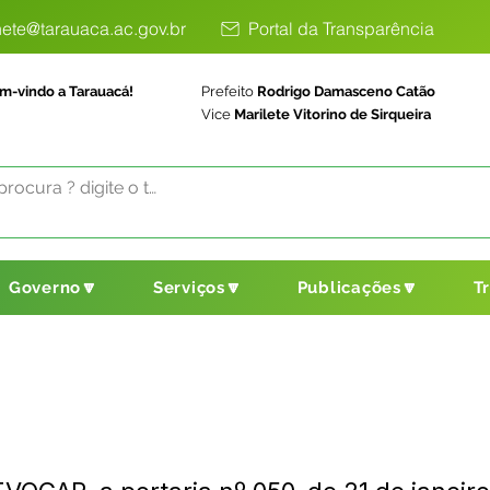
ete@tarauaca.ac.gov.br
Portal da Transparência
m-vindo a Tarauacá!
Prefeito
Rodrigo Damasceno Catão
Vice
Marilete Vitorino de Sirqueira
Governo🔽
Serviços🔽
Publicações🔽
T