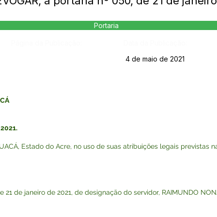
EVOGAR, a portaria nº 050, de 21 de janeir
Portaria
Página da Publicação:
Data da Publicação:
4 de maio de 2021
ACÁ
 2021.
, Estado do Acre, no uso de suas atribuições legais previstas na 
, de 21 de janeiro de 2021, de designação do servidor, RAIMUNDO N