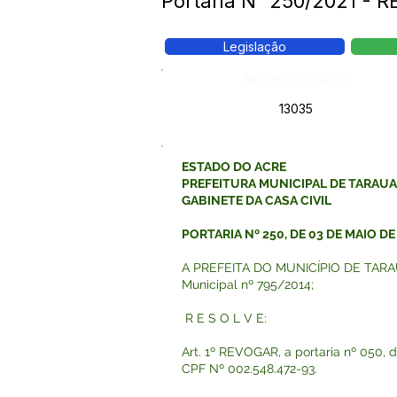
Portaria N° 250/2021 - R
Legislação
Número do Diário:
13035
ESTADO DO ACRE
PREFEITURA MUNICIPAL DE TARAU
GABINETE DA CASA CIVIL
PORTARIA Nº 250, DE 03 DE MAIO DE
A PREFEITA DO MUNICÍPIO DE TARAUACÁ
Municipal nº 795/2014;
R E S O L V E:
Art. 1º REVOGAR, a portaria nº 050
CPF Nº 002.548.472-93.