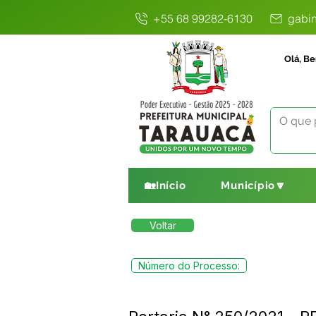
+55 68 99282-6130
gabin
Olá, Be
🏡Início
Município🔽
Voltar
Número do Processo: