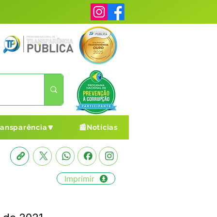
ransparência🔽
📰Notícias
Imprimir