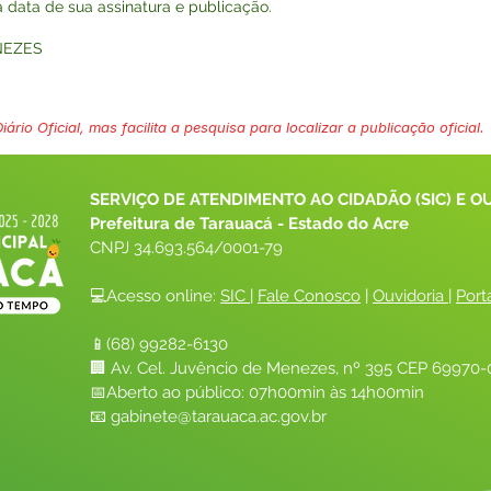
na data de sua assinatura e publicação.
NEZES
ário Oficial, mas facilita a pesquisa para localizar a publicação oficial.
SERVIÇO DE ATENDIMENTO AO CIDADÃO (SIC) E O
Prefeitura de Tarauacá - Estado do Acre
CNPJ 
34.693.564/0001-79
💻Acesso online: 
SIC 
| 
Fale Conosco
 | 
Ouvidoria
| 
Port
📱(68) 99282-6130 
🏢 Av. Cel. Juvêncio de Menezes, nº 395 CEP 69970-0
📅Aberto ao público: 07h00min às 14h00min
📧 
gabinete@tarauaca.ac.gov.br