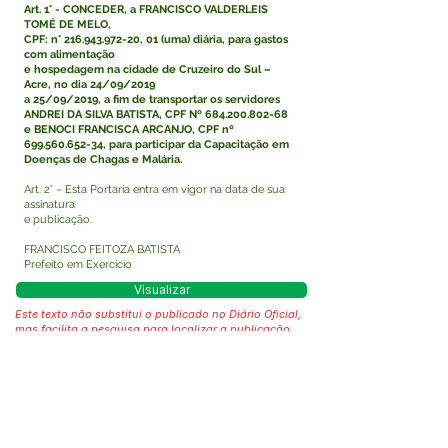
Art. 1° - CONCEDER, a FRANCISCO VALDERLEIS
TOMÉ DE MELO,
CPF: n°
216.943.972-20
, 01 (uma) diária, para gastos
com alimentação
e hospedagem na cidade de Cruzeiro do Sul –
Acre, no dia 24/09/2019
a 25/09/2019, a fim de transportar os servidores
ANDREI DA SILVA BATISTA, CPF Nº
684.200.802-68
e BENOCI FRANCISCA ARCANJO, CPF nº
699.560.652-34
, para participar da Capacitação em
Doenças de Chagas e Malária.
Art. 2° – Esta Portaria entra em vigor na data de sua
assinatura
e publicação.
FRANCISCO FEITOZA BATISTA
Prefeito em Exercício
Visualizar
Este texto não substitui o publicado no Diário Oficial,
mas facilita a pesquisa para localizar a publicação
oficial.