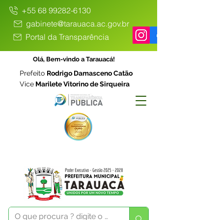
+55 68 99282-6130
gabinete@tarauaca.ac.gov.br
Portal da Transparência
Olá, Bem-vindo a Tarauacá!
Prefeito
Rodrigo Damasceno Catão
Vice
Marilete Vitorino de Sirqueira