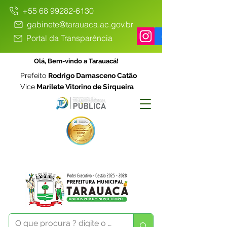
+55 68 99282-6130
gabinete@tarauaca.ac.gov.br
Portal da Transparência
Olá, Bem-vindo a Tarauacá!
Prefeito
Rodrigo Damasceno Catão
Vice
Marilete Vitorino de Sirqueira