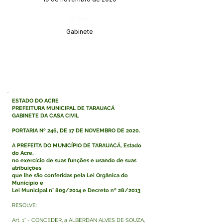
Órgão:
Gabinete
ESTADO DO ACRE
PREFEITURA MUNICIPAL DE TARAUACÁ
GABINETE DA CASA CIVIL
PORTARIA Nº 246, DE 17 DE NOVEMBRO DE 2020.
A PREFEITA DO MUNICÍPIO DE TARAUACÁ, Estado
do Acre,
no exercício de suas funções e usando de suas
atribuições
que lhe são conferidas pela Lei Orgânica do
Município e
Lei Municipal n° 809/2014 e Decreto nº 28/2013
RESOLVE:
Art. 1° - CONCEDER, a ALBERDAN ALVES DE SOUZA,