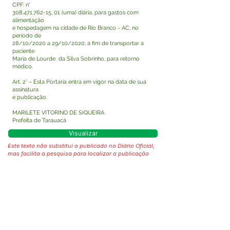
CPF: n°
308.471.762-15
, 01 (uma) diária, para gastos com
alimentação
e hospedagem na cidade de Rio Branco - AC, no
período de
28/10/2020 a 29/10/2020, a fim de transportar a
paciente
Maria de Lourde da Silva Sobrinho, para retorno
médico.
Art. 2° – Esta Portaria entra em vigor na data de sua
assinatura
e publicação.
MARILETE VITORINO DE SIQUEIRA
Prefeita de Tarauacá
Visualizar
Este texto não substitui o publicado no Diário Oficial,
mas facilita a pesquisa para localizar a publicação
oficial.