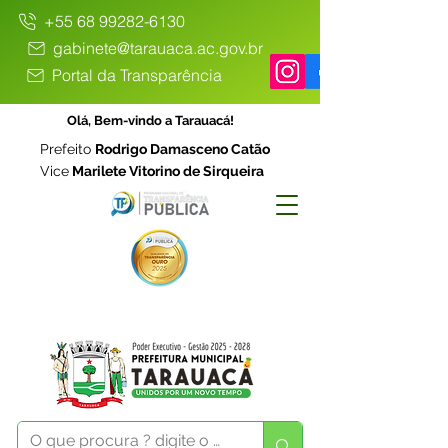
+55 68 99282-6130
gabinete@tarauaca.ac.gov.br
Portal da Transparência
Olá, Bem-vindo a Tarauacá!
Prefeito
Rodrigo Damasceno Catão
Vice
Marilete Vitorino de Sirqueira