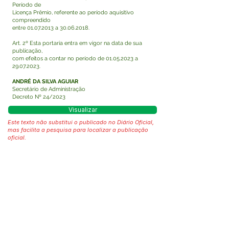
Período de
Licença Prêmio, referente ao período aquisitivo
compreendido
entre
01.07.2013
a
30.06.2018
.
Art. 2º Esta portaria entra em vigor na data de sua
publicação,
com efeitos a contar no período de
01.05.2023
a
29.07.2023
.
ANDRÉ DA SILVA AGUIAR
Secretário de Administração
Decreto Nº 24/2023
Visualizar
Este texto não substitui o publicado no Diário Oficial,
mas facilita a pesquisa para localizar a publicação
oficial.
Fale com a Prefeitura