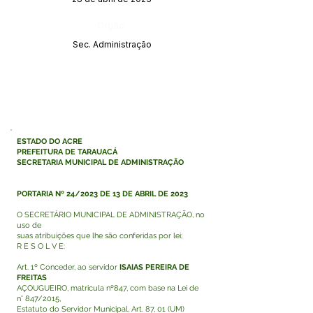
Órgão:
Sec. Administração
ESTADO DO ACRE
PREFEITURA DE TARAUACÁ
SECRETARIA MUNICIPAL DE ADMINISTRAÇÃO
PORTARIA Nº 24/2023 DE 13 DE ABRIL DE 2023
O SECRETÁRIO MUNICIPAL DE ADMINISTRAÇÃO, no
uso de
suas atribuições que lhe são conferidas por lei;
R E S O L V E:
Art. 1º Conceder, ao servidor
ISAIAS PEREIRA DE
FREITAS
AÇOUGUEIRO, matricula nº847, com base na Lei de
n° 847/2015,
Estatuto do Servidor Municipal, Art. 87, 01 (UM)