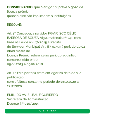
CONSIDERANDO
, que o artigo 10° prevê o gozo de
licença prêmio,
quando este não implicar em substituições.
RESOLVE:
Art. 1º Conceder, a servidor FRANCISCO CÉLIO
BARBOSA DE SOUZA, Vigia, matricula nº 742, com
base na Lei de n° 847/2015, Estatuto
do Servidor Municipal, Art. 87, 01 (um) período de 02
(dois) meses de
Licença Prêmio, referente ao período aquisitivo
compreendido entre
09.06.2013
a
09.06.2018
.
Art. 2º Esta portaria entra em vigor na data de sua
publicação,
com efeitos a contar no período de
19.10.2020
a
17.12.2020
.
EMILI DO VALE LEAL FIGUEIREDO
Secretária de Administração
Decreto Nº 010/2019
Visualizar
Este texto não substitui o publicado no Diário Oficial,
mas facilita a pesquisa para localizar a publicação
oficial.