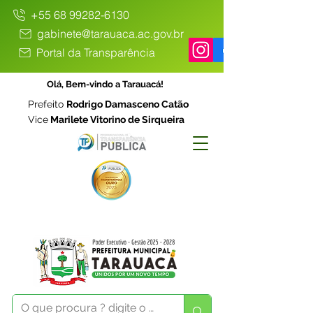
+55 68 99282-6130
gabinete@tarauaca.ac.gov.br
Portal da Transparência
Olá, Bem-vindo a Tarauacá!
Prefeito
Rodrigo Damasceno Catão
Vice
Marilete Vitorino de Sirqueira