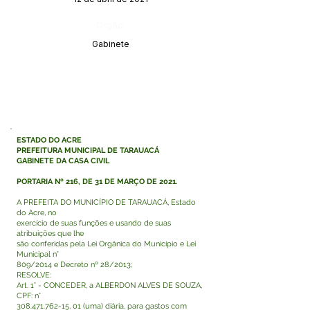
Órgão:
Gabinete
ESTADO DO ACRE
PREFEITURA MUNICIPAL DE TARAUACÁ
GABINETE DA CASA CIVIL
PORTARIA Nº 216, DE 31 DE MARÇO DE 2021.
A PREFEITA DO MUNICÍPIO DE TARAUACÁ, Estado
do Acre, no
exercício de suas funções e usando de suas
atribuições que lhe
são conferidas pela Lei Orgânica do Município e Lei
Municipal n°
809/2014 e Decreto nº 28/2013;
RESOLVE:
Art. 1° - CONCEDER, a ALBERDON ALVES DE SOUZA,
CPF: n°
308.471.762-15
, 01 (uma) diária, para gastos com