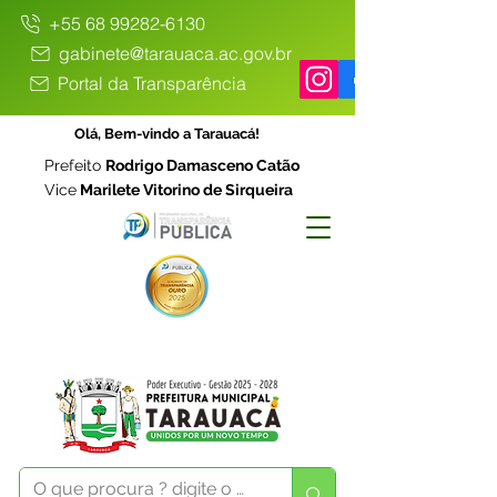
+55 68 99282-6130
gabinete@tarauaca.ac.gov.br
Portal da Transparência
Olá, Bem-vindo a Tarauacá!
Prefeito
Rodrigo Damasceno Catão
Vice
Marilete Vitorino de Sirqueira