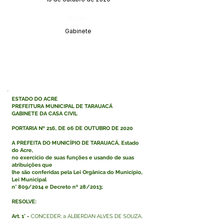
Órgão:
Gabinete
ESTADO DO ACRE
PREFEITURA MUNICIPAL DE TARAUACÁ
GABINETE DA CASA CIVIL
PORTARIA Nº 216, DE 06 DE OUTUBRO DE 2020
A PREFEITA DO MUNICÍPIO DE TARAUACÁ, Estado
do Acre,
no exercício de suas funções e usando de suas
atribuições que
lhe são conferidas pela Lei Orgânica do Município,
Lei Municipal
n° 809/2014 e Decreto nº 28/2013;
RESOLVE:
Art. 1° -
CONCEDER, a ALBERDAN ALVES DE SOUZA,