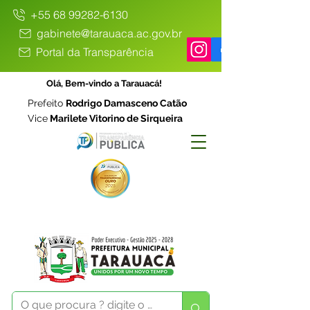
+55 68 99282-6130
gabinete@tarauaca.ac.gov.br
Portal da Transparência
Olá, Bem-vindo a Tarauacá!
Prefeito
Rodrigo Damasceno Catão
Vice
Marilete Vitorino de Sirqueira