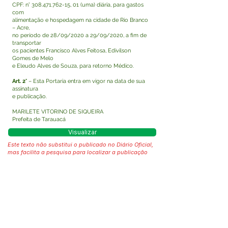
CPF: n°
308.471.762-15
, 01 (uma) diária, para gastos
com
alimentação e hospedagem na cidade de Rio Branco
– Acre,
no período de 28/09/2020 a 29/09/2020, a fim de
transportar
os pacientes Francisco Alves Feitosa, Edivilson
Gomes de Melo
e Eleudo Alves de Souza, para retorno Médico.
Art. 2°
– Esta Portaria entra em vigor na data de sua
assinatura
e publicação.
MARILETE VITORINO DE SIQUEIRA
Prefeita de Tarauacá
Visualizar
Este texto não substitui o publicado no Diário Oficial,
mas facilita a pesquisa para localizar a publicação
oficial.