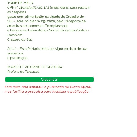
TOMÉ DE MELO,
CPF: n°
216.943.972-20
, 1/2 (meia) diária, para restituir
as despesas
gasto com alimentação na cidade de Cruzeiro do
Sul – Acre, no dia 10/09/2020, pelo transporte de
amostras de exames de Toxoplasmose
e Dengue no Laboratório Central de Saúde Pública -
Lacen em
Cruzeiro do Sul.
Art. 2° – Esta Portaria entra em vigor na data de sua
assinatura
e publicação.
MARILETE VITORINO DE SIQUEIRA
Prefeita de Tarauacá
Visualizar
Este texto não substitui o publicado no Diário Oficial,
mas facilita a pesquisa para localizar a publicação
oficial.