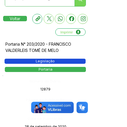
Voltar
Imprimir
Portaria N° 203/2020 - FRANCISCO
VALDERLEIS TOMÉ DE MELO
Legislação
Portaria
Número do Diário:
12879
Página da Publicação:
71
Data da Publicação:
28 de setembro de 2020