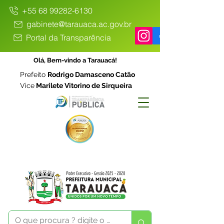
+55 68 99282-6130
gabinete@tarauaca.ac.gov.br
Portal da Transparência
Olá, Bem-vindo a Tarauacá!
Prefeito
Rodrigo Damasceno Catão
Vice
Marilete Vitorino de Sirqueira