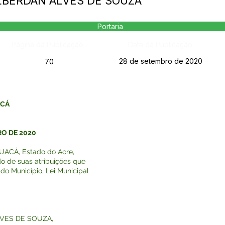
 ALBERDAN ALVES DE SOUZA
Portaria
Página da Publicação:
Data da Publicação:
28 de setembro de 2020
70
ACÁ
RO DE 2020
ACÁ, Estado do Acre,
do de suas atribuições que
do Município, Lei Municipal
LVES DE SOUZA,