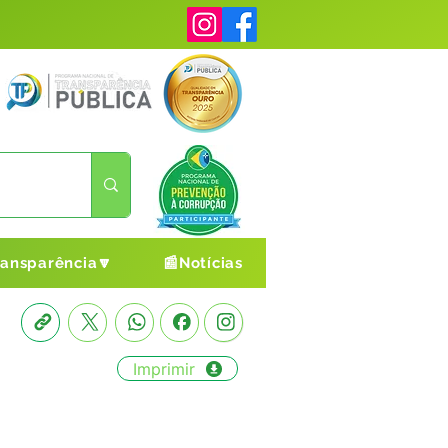
ransparência🔽
📰Notícias
Imprimir