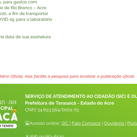
ia, para gastos com
 de Rio Branco – Acre,
20, a fim de transportar
VID-19, para o laboratório
 na data de sua assinatura
ário Oficial, mas facilita a pesquisa para localizar a publicação oficial.
SERVIÇO DE ATENDIMENTO AO CIDADÃO (SIC) E O
Prefeitura de Tarauacá - Estado do Acre
CNPJ 
34.693.564/0001-79
💻Acesso online: 
SIC 
| 
Fale Conosco
 | 
Ouvidoria
| 
Port
📱(68) 99282-6130 