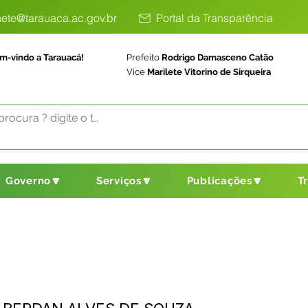
ete@tarauaca.ac.gov.br
Portal da Transparência
m-vindo a Tarauacá!
Prefeito
Rodrigo Damasceno Catão
Vice
Marilete Vitorino de Sirqueira
Governo🔽
Serviços🔽
Publicações🔽
T