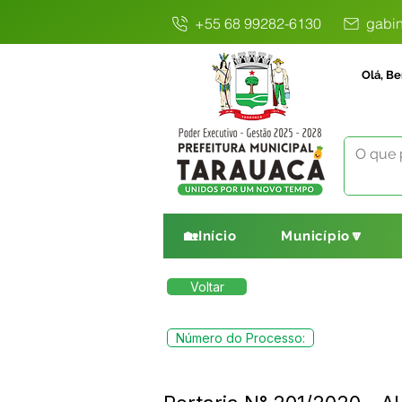
+55 68 99282-6130
gabin
Olá, Be
🏡Início
Município🔽
Voltar
Número do Processo: