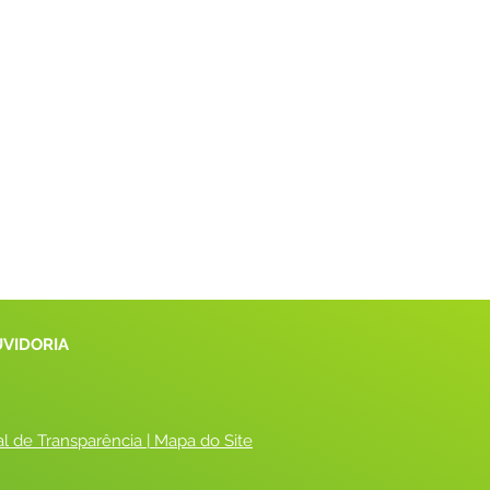
UVIDORIA
al de Transparência
 |
 Mapa do Site