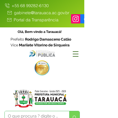
+55 68 99282-6130
gabinete@tarauaca.ac.gov.br
Portal da Transparência
Olá, Bem-vindo a Tarauacá!
Prefeito
Rodrigo Damasceno Catão
Vice
Marilete Vitorino de Sirqueira