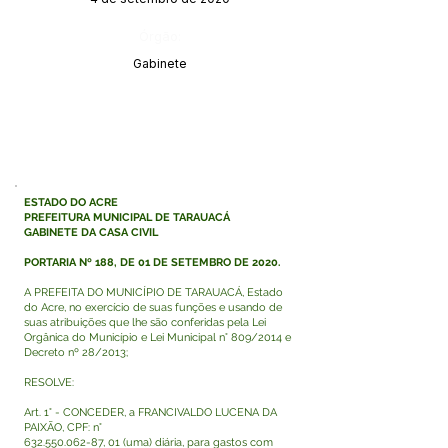
Órgão:
Gabinete
ESTADO DO ACRE
PREFEITURA MUNICIPAL DE TARAUACÁ
GABINETE DA CASA CIVIL
PORTARIA Nº 188, DE 01 DE SETEMBRO DE 2020.
A PREFEITA DO MUNICÍPIO DE TARAUACÁ, Estado
do Acre, no exercício de suas funções e usando de
suas atribuições que lhe são conferidas pela Lei
Orgânica do Município e Lei Municipal n° 809/2014 e
Decreto nº 28/2013;
RESOLVE:
Art. 1° - CONCEDER, a FRANCIVALDO LUCENA DA
PAIXÃO, CPF: n°
632.550.062-87
, 01 (uma) diária, para gastos com