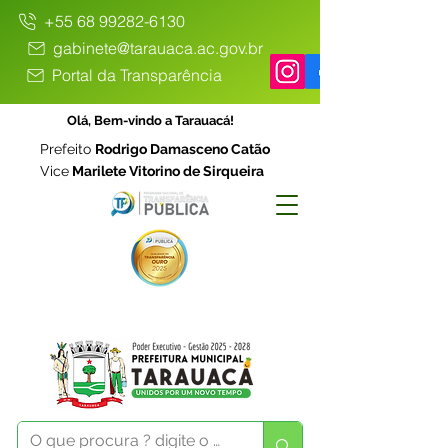
+55 68 99282-6130
gabinete@tarauaca.ac.gov.br
Portal da Transparência
Olá, Bem-vindo a Tarauacá!
Prefeito
Rodrigo Damasceno Catão
Vice
Marilete Vitorino de Sirqueira