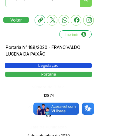
Voltar
Imprimir
Portaria N° 188/2020 - FRANCIVALDO
LUCENA DA PAIXÃO
Legislação
Portaria
Número do Diário:
12874
Página da Publicação:
69
Data da Publicação:
4 de setembro de 2020