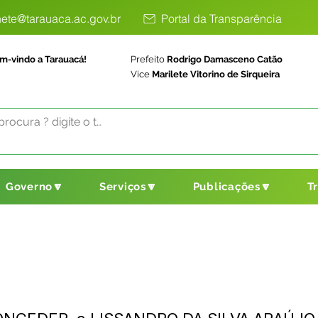
ete@tarauaca.ac.gov.br
Portal da Transparência
m-vindo a Tarauacá!
Prefeito
Rodrigo Damasceno Catão
Vice
Marilete Vitorino de Sirqueira
Governo🔽
Serviços🔽
Publicações🔽
T