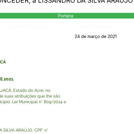
 CONCEDER, a LISSANDRO DA SILVA ARAÚJO
Portaria
Página da Publicação:
Data da Publicação:
24 de março de 2021
ACÁ
E 2021.
ACÁ, Estado do Acre, no
e suas atribuições que lhe são
cípio, Lei Municipal n° 809/2014 e
A SILVA ARAÚJO, CPF: n°