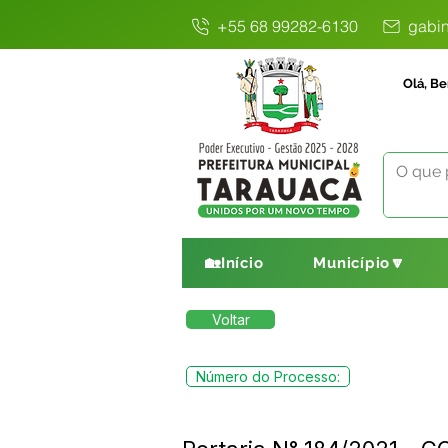
+55 68 99282-6130
gabin
Olá, Be
🏡Início
Município🔽
Voltar
Número do Processo: