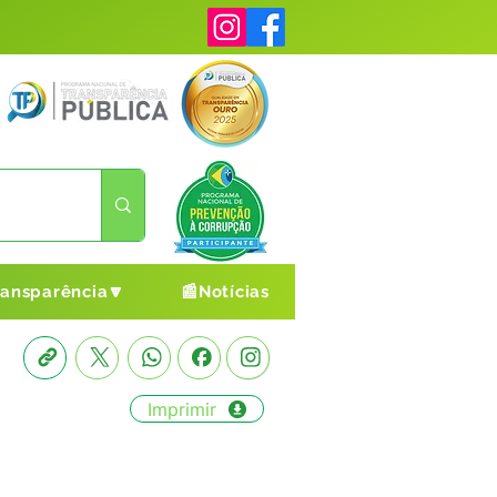
ransparência🔽
📰Notícias
Imprimir