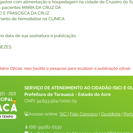
ra gastos com alimentação e hospedagem na cidade de Cruzeiro do Su
 os pacientes MARIA DA CRUZ DA
JO E FRASCISCA DA CRUZ
mento de hemodiálise na CLINICA
r na data de sua assinatura e publicação.
NEZES
ário Oficial, mas facilita a pesquisa para localizar a publicação oficial.
SERVIÇO DE ATENDIMENTO AO CIDADÃO (SIC) E O
Prefeitura de Tarauacá - Estado do Acre
CNPJ 
34.693.564/0001-79
💻Acesso online: 
SIC 
| 
Fale Conosco
 | 
Ouvidoria
| 
Port
📱(68) 99282-6130 