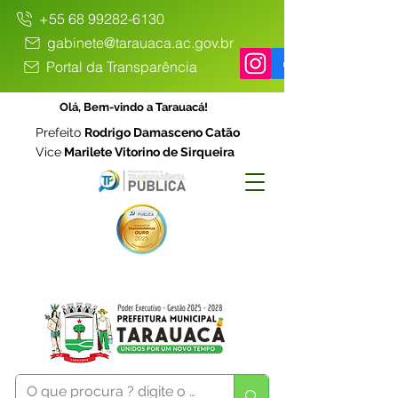
+55 68 99282-6130
gabinete@tarauaca.ac.gov.br
Portal da Transparência
Olá, Bem-vindo a Tarauacá!
Prefeito
Rodrigo Damasceno Catão
Vice
Marilete Vitorino de Sirqueira