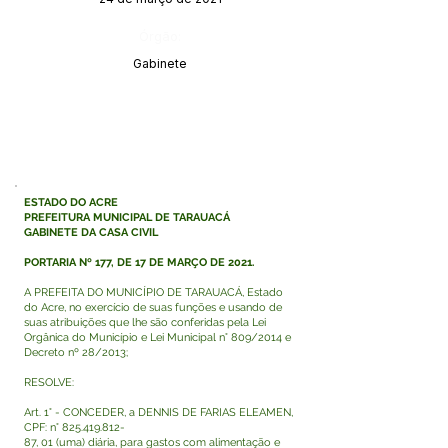
Órgão:
Gabinete
ESTADO DO ACRE
PREFEITURA MUNICIPAL DE TARAUACÁ
GABINETE DA CASA CIVIL
PORTARIA Nº 177, DE 17 DE MARÇO DE 2021.
A PREFEITA DO MUNICÍPIO DE TARAUACÁ, Estado
do Acre, no exercício de suas funções e usando de
suas atribuições que lhe são conferidas pela Lei
Orgânica do Município e Lei Municipal n° 809/2014 e
Decreto nº 28/2013;
RESOLVE:
Art. 1° - CONCEDER, a DENNIS DE FARIAS ELEAMEN,
CPF: n°
825.419.812
-
87, 01 (uma) diária, para gastos com alimentação e