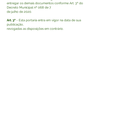
entregar os demais documentos conforme Art. 3º do
Decreto Municipal nº 068 de 7
de julho de 2020.
Art. 3º
- Esta portaria entra em vigor na data de sua
publicação,
revogadas as disposições em contrário.
MARILETE VITORINO DE SIQUEIRA
Prefeita de Tarauacá
Visualizar
Este texto não substitui o publicado no Diário Oficial,
mas facilita a pesquisa para localizar a publicação
oficial.
Fale com a Prefeitura
Whatsapp