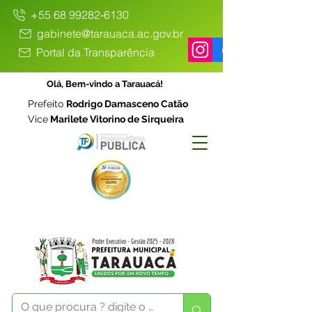
+55 68 99282-6130
gabinete@tarauaca.ac.gov.br
Portal da Transparência
Olá, Bem-vindo a Tarauacá!
Prefeito
Rodrigo Damasceno Catão
Vice
Marilete Vitorino de Sirqueira