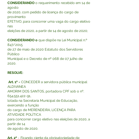
CONSIDERANDO
o requerimento recebido em 14 de
agosto
de 2020, com pedido de licença do cargo de
provimento
EFETIVO, para concorrer uma vaga do cargo eletivo
nas
eleições de 2020, a partir de 14 de agosto de 2020;
CONSIDERANDO o
que dispõe na Lei Municipal n.º
847/2015
de 27 de maio de 2020 Estatuto dos Servidores
Público
Municipal e o Decreto de nº 068 de 07 julho de
2020.
RESOLVE:
Art. 1º -
CONCEDER a servidora pública municipal
ALDIVANEA
AMORIM DOS SANTOS, portadora CPF sob o nº.
654.551.422-91
,
lotada na Secretaria Municipal de Educação,
exercendo a função
do cargo de MERENDEIRA, LICENÇA PARA
ATIVIDADE POLÍTICA
para concorrer cargo eletivo nas eleições de 2020, a
partir de 14
de agosto de 2020.
Art. 2º
- Ficando ciente da obrigatoriedade de