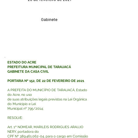
Órgão:
Gabinete
ESTADO DO ACRE
PREFEITURA MUNICIPAL DE TARAUACÁ
GABINETE DA CASA CIVIL
PORTARIA Nº 152, DE 22 DE FEVEREIRO DE 2021
A PREFEITA DO MUNICÍPIO DE TARAUACÁ, Estado
do Acre, no uso
de suas atribuições legais previstas na Lei Orgânica
do Município e Lei
Municipal nº 795/2014;
RESOLVE:
Art. 1º NOMEAR, MARILEIS RODRIGUES ARAUJO
NERY, portadora do
CPF Nº
389.461.062-04
, para o cargo em Comissão