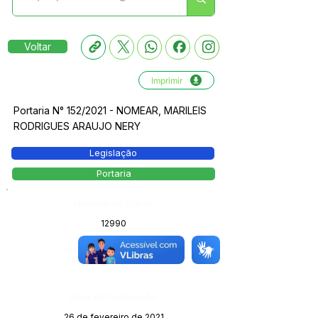
Voltar
Imprimir
Portaria N° 152/2021 - NOMEAR, MARILEIS
RODRIGUES ARAUJO NERY
Legislação
Portaria
Número do Diário:
12990
Página da Publicação:
Data da Publicação:
26 de fevereiro de 2021