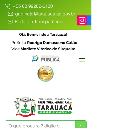
+55 68 99282-6130
gabinete@tarauaca.ac.gov.br
Portal da Transparência
Olá, Bem-vindo a Tarauacá!
Prefeito
Rodrigo Damasceno Catão
Vice
Marilete Vitorino de Sirqueira