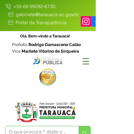
+55 68 99282-6130
gabinete@tarauaca.ac.gov.br
Portal da Transparência
Olá, Bem-vindo a Tarauacá!
Prefeito
Rodrigo Damasceno Catão
Vice
Marilete Vitorino de Sirqueira