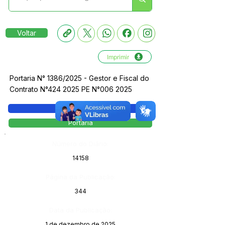
Voltar
Imprimir
Portaria N° 1386/2025 - Gestor e Fiscal do
Contrato N°424 2025 PE N°006 2025
Legislação
Portaria
Número do Diário:
14158
Página da Publicação:
344
Data da Publicação:
1 de dezembro de 2025