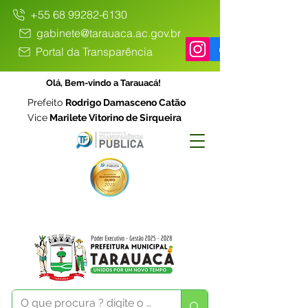
+55 68 99282-6130
gabinete@tarauaca.ac.gov.br
Portal da Transparência
Olá, Bem-vindo a Tarauacá!
Prefeito
Rodrigo Damasceno Catão
Vice
Marilete Vitorino de Sirqueira