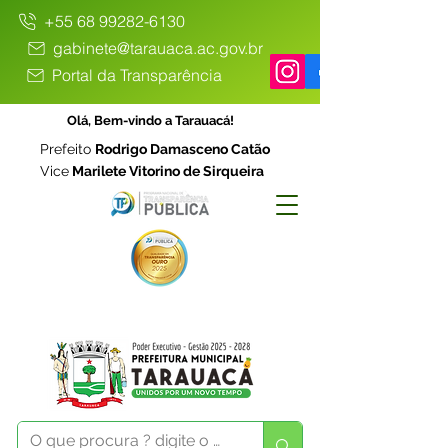
+55 68 99282-6130
gabinete@tarauaca.ac.gov.br
Portal da Transparência
Olá, Bem-vindo a Tarauacá!
Prefeito
Rodrigo Damasceno Catão
Vice
Marilete Vitorino de Sirqueira