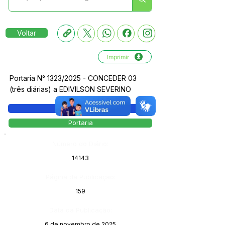
Voltar
Imprimir
Portaria N° 1323/2025 - CONCEDER 03
(três diárias) a EDIVILSON SEVERINO
Legislação
Portaria
Número do Diário:
14143
Página da Publicação:
159
Data da Publicação:
6 de novembro de 2025