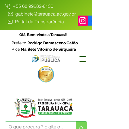
+55 68 99282-6130
gabinete@tarauaca.ac.gov.br
Portal da Transparência
Olá, Bem-vindo a Tarauacá!
Prefeito
Rodrigo Damasceno Catão
Vice
Marilete Vitorino de Sirqueira