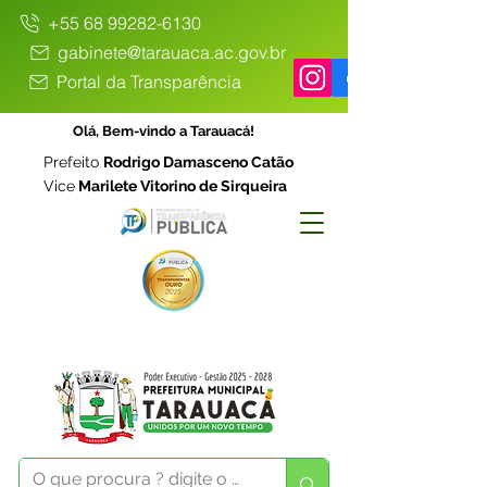
+55 68 99282-6130
gabinete@tarauaca.ac.gov.br
Portal da Transparência
Olá, Bem-vindo a Tarauacá!
Prefeito
Rodrigo Damasceno Catão
Vice
Marilete Vitorino de Sirqueira