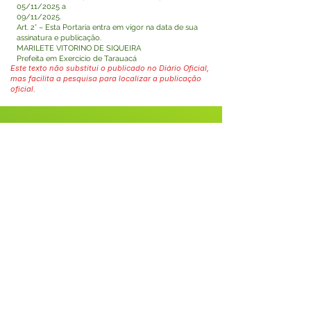
05/11/2025 a
09/11/2025.
Art. 2° – Esta Portaria entra em vigor na data de sua
assinatura e publicação.
MARILETE VITORINO DE SIQUEIRA
Prefeita em Exercício de Tarauacá
Este texto não substitui o publicado no Diário Oficial,
mas facilita a pesquisa para localizar a publicação
oficial.
Fale com a Prefeitura
Whatsapp
SERVIÇO DE ATENDIMENTO AO 
CIDADÃO (SIC) E OUVIDORIA
Prefeitura de Tarauacá - Estado do 