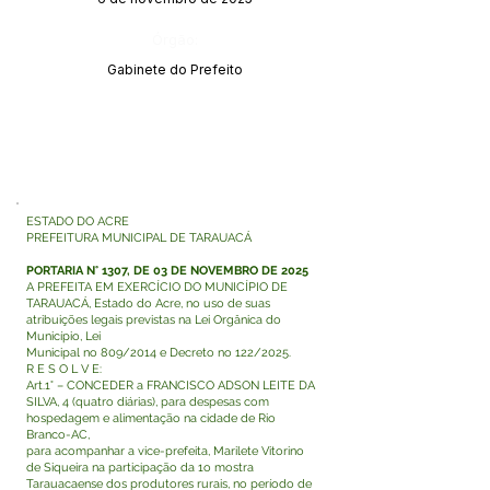
Órgão:
Gabinete do Prefeito
ESTADO DO ACRE
PREFEITURA MUNICIPAL DE TARAUACÁ
PORTARIA N° 1307, DE 03 DE NOVEMBRO DE 2025
A PREFEITA EM EXERCÍCIO DO MUNICÍPIO DE
TARAUACÁ, Estado do Acre, no uso de suas
atribuições legais previstas na Lei Orgânica do
Município, Lei
Municipal no 809/2014 e Decreto no 122/2025.
R E S O L V E:
Art.1° – CONCEDER a FRANCISCO ADSON LEITE DA
SILVA, 4 (quatro diárias), para despesas com
hospedagem e alimentação na cidade de Rio
Branco-AC,
para acompanhar a vice-prefeita, Marilete Vitorino
de Siqueira na participação da 1o mostra
Tarauacaense dos produtores rurais, no período de