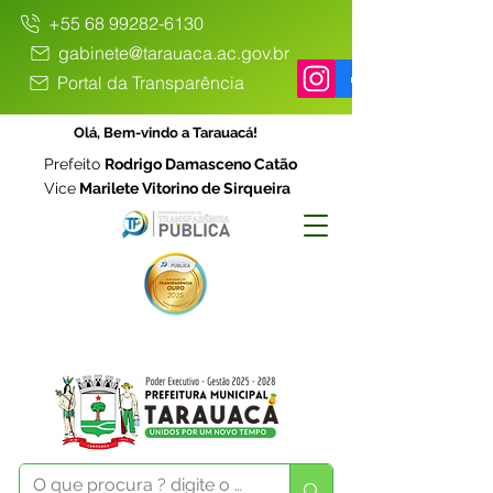
+55 68 99282-6130
gabinete@tarauaca.ac.gov.br
Portal da Transparência
Olá, Bem-vindo a Tarauacá!
Prefeito
Rodrigo Damasceno Catão
Vice
Marilete Vitorino de Sirqueira