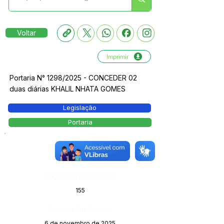
Voltar
Imprimir
Portaria N° 1298/2025 - CONCEDER 02
duas diárias KHALIL NHATA GOMES
Legislação
Portaria
Número do Diário:
14143
Página da Publicação:
155
Data da Publicação:
6 de novembro de 2025