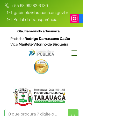
+55 68 99282-6130
gabinete@tarauaca.ac.gov.br
Portal da Transparência
Olá, Bem-vindo a Tarauacá!
Prefeito
Rodrigo Damasceno Catão
Vice
Marilete Vitorino de Sirqueira