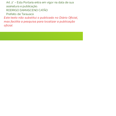
Art. 2° – Esta Portaria entra em vigor na data de sua
assinatura e publicação.
RODRIGO DAMASCENO CATÃO
Prefeito de Tarauacá
Este texto não substitui o publicado no Diário Oficial,
mas facilita a pesquisa para localizar a publicação
oficial.
Fale com a Prefeitura
Whatsapp
SERVIÇO DE ATENDIMENTO AO 
CIDADÃO (SIC) E OUVIDORIA
Prefeitura de Tarauacá - Estado do 
Acre
CNPJ 
34.693.564/0001-79