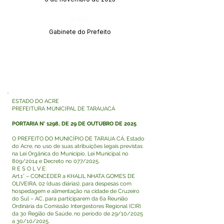
Órgão:
Gabinete do Prefeito
ESTADO DO ACRE
PREFEITURA MUNICIPAL DE TARAUACÁ
PORTARIA N° 1298, DE 29 DE OUTUBRO DE 2025
O PREFEITO DO MUNICÍPIO DE TARAUA CÁ, Estado
do Acre, no uso de suas atribuições legais previstas
na Lei Orgânica do Município, Lei Municipal no
809/2014 e Decreto no 077/2025.
R E S O L V E:
Art.1° – CONCEDER a KHALIL NHATA GOMES DE
OLIVEIRA, 02 (duas diárias), para despesas com
hospedagem e alimentação na cidade de Cruzeiro
do Sul – AC, para participarem da 6a Reunião
Ordinária da Comissão Intergestores Regional (CIR)
da 3o Região de Saúde, no período de 29/10/2025
a 30/10/2025.