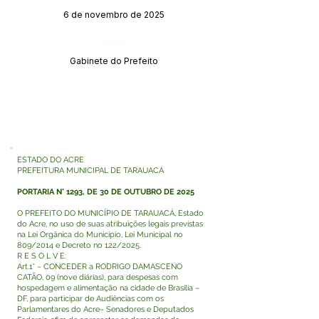
6 de novembro de 2025
Órgão:
Gabinete do Prefeito
ESTADO DO ACRE
PREFEITURA MUNICIPAL DE TARAUACÁ
PORTARIA N° 1293, DE 30 DE OUTUBRO DE 2025
O PREFEITO DO MUNICÍPIO DE TARAUACÁ, Estado
do Acre, no uso de suas atribuições legais previstas
na Lei Orgânica do Município, Lei Municipal no
809/2014 e Decreto no 122/2025.
R E S O L V E:
Art.1° – CONCEDER a RODRIGO DAMASCENO
CATÃO, 09 (nove diárias), para despesas com
hospedagem e alimentação na cidade de Brasília –
DF, para participar de Audiências com os
Parlamentares do Acre– Senadores e Deputados