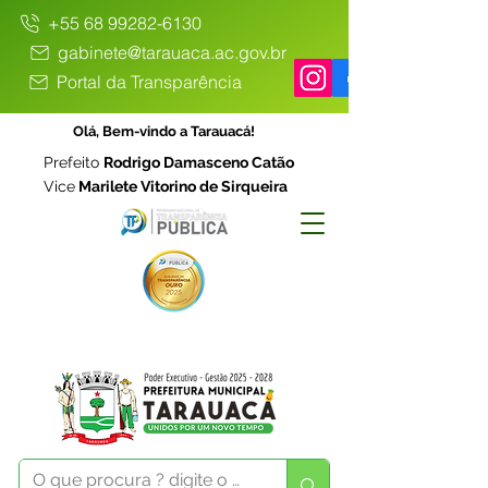
+55 68 99282-6130
gabinete@tarauaca.ac.gov.br
Portal da Transparência
Olá, Bem-vindo a Tarauacá!
Prefeito
Rodrigo Damasceno Catão
Vice
Marilete Vitorino de Sirqueira