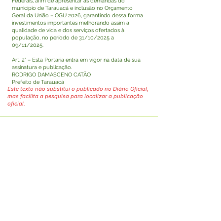
Federais, afim de apresentar as demandas do
município de Tarauacá e inclusão no Orçamento
Geral da União – OGU 2026, garantindo dessa forma
investimentos importantes melhorando assim a
qualidade de vida e dos serviços ofertados à
população, no período de 31/10/2025 a
09/11/2025.
Art. 2° – Esta Portaria entra em vigor na data de sua
assinatura e publicação.
RODRIGO DAMASCENO CATÃO
Prefeito de Tarauacá
Este texto não substitui o publicado no Diário Oficial,
mas facilita a pesquisa para localizar a publicação
oficial.
Fale com a Prefeitura
Whatsapp