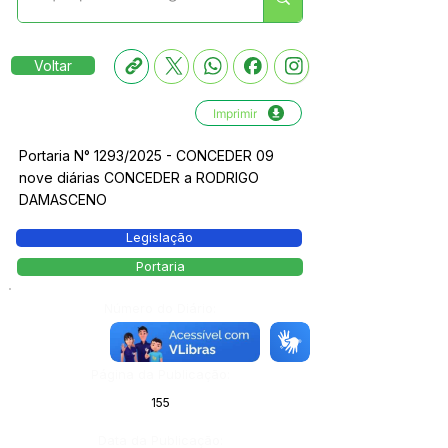
Voltar
Imprimir
Portaria N° 1293/2025 - CONCEDER 09
nove diárias CONCEDER a RODRIGO
DAMASCENO
Legislação
Portaria
Número do Diário:
14143
Página da Publicação:
155
Data da Publicação: