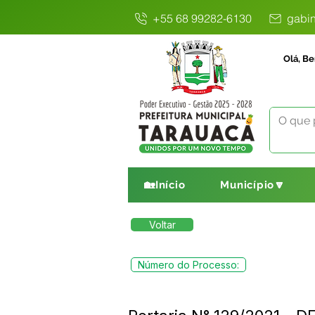
+55 68 99282-6130
gabin
Olá, Be
🏡Início
Município🔽
Voltar
Número do Processo: