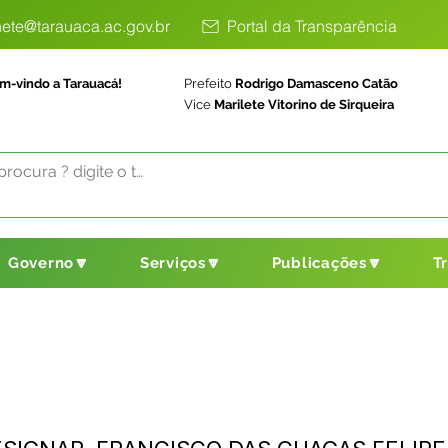
ete@tarauaca.ac.gov.br
Portal da Transparência
m-vindo a Tarauacá!
Prefeito
Rodrigo Damasceno Catão
Vice
Marilete Vitorino de Sirqueira
Governo🔽
Serviços🔽
Publicações🔽
T