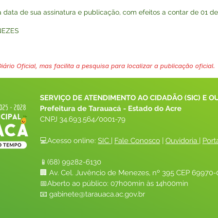
na data de sua assinatura e publicação, com efeitos a contar de 01 de
NEZES
ário Oficial, mas facilita a pesquisa para localizar a publicação oficial.
SERVIÇO DE ATENDIMENTO AO CIDADÃO (SIC) E O
Prefeitura de Tarauacá - Estado do Acre
CNPJ 
34.693.564/0001-79
💻Acesso online: 
SIC 
| 
Fale Conosco
 | 
Ouvidoria
| 
Port
📱(68) 99282-6130 
🏢 Av. Cel. Juvêncio de Menezes, nº 395 CEP 69970-0
📅Aberto ao público: 07h00min às 14h00min
📧 
gabinete@tarauaca.ac.gov.br