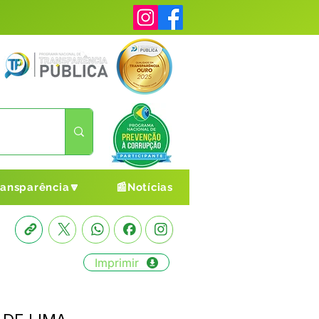
ransparência🔽
📰Notícias
Imprimir