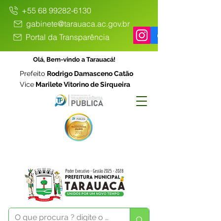
+55 68 99282-6130
gabinete@tarauaca.ac.gov.br
Portal da Transparência
Olá, Bem-vindo a Tarauacá!
Prefeito
Rodrigo Damasceno Catão
Vice
Marilete Vitorino de Sirqueira