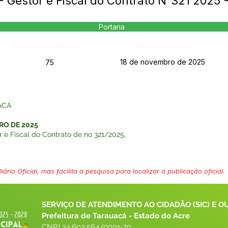
- Gestor e Fiscal do Contrato N°321 2025
Portaria
Página da Publicação:
Data da Publicação:
18 de novembro de 2025
75
ACÁ
RO DE 2025
 e Fiscal do Contrato de no 321/2025,
ário Oficial, mas facilita a pesquisa para localizar a publicação oficial.
SERVIÇO DE ATENDIMENTO AO CIDADÃO (SIC) E O
Prefeitura de Tarauacá - Estado do Acre
CNPJ 
34.693.564/0001-79