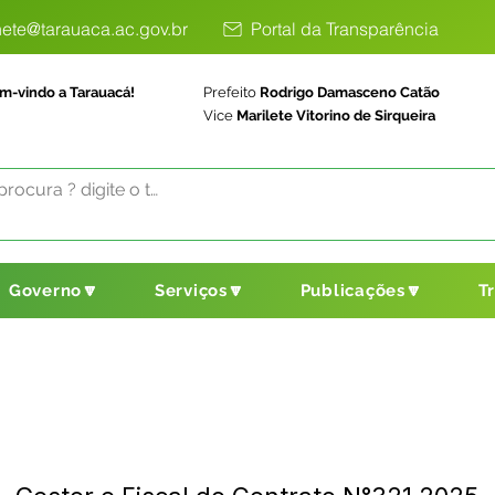
ete@tarauaca.ac.gov.br
Portal da Transparência
m-vindo a Tarauacá!
Prefeito
Rodrigo Damasceno Catão
Vice
Marilete Vitorino de Sirqueira
Governo🔽
Serviços🔽
Publicações🔽
T