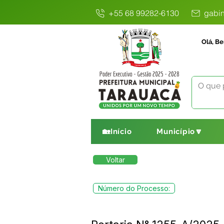
+55 68 99282-6130
gabin
Olá, Be
🏡Início
Município🔽
Voltar
Número do Processo: