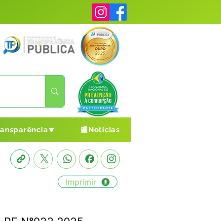
ransparência🔽
📰Notícias
Imprimir