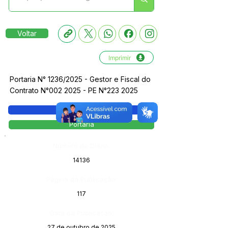
Voltar
Imprimir
Portaria N° 1236/2025 - Gestor e Fiscal do
Contrato N°002 2025 - PE N°223 2025
Legislação
Portaria
Número do Diário:
14136
Página da Publicação:
117
Data da Publicação:
27 de outubro de 2025