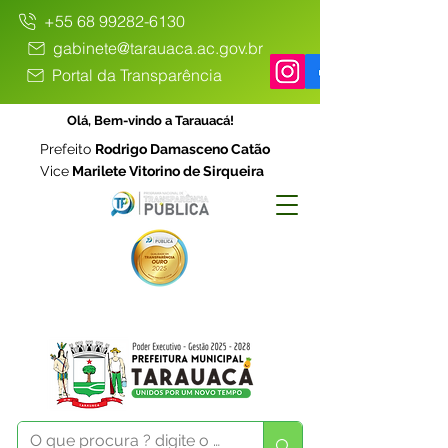
+55 68 99282-6130
gabinete@tarauaca.ac.gov.br
Portal da Transparência
Olá, Bem-vindo a Tarauacá!
Prefeito
Rodrigo Damasceno Catão
Vice
Marilete Vitorino de Sirqueira