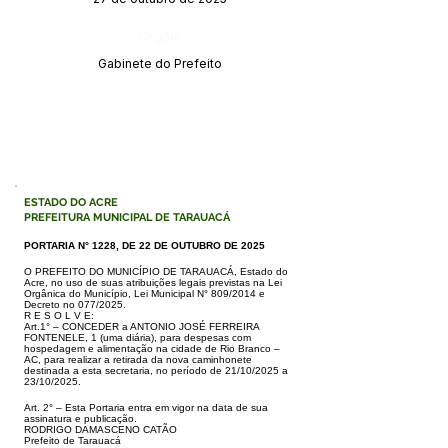
Órgão:
Gabinete do Prefeito
ESTADO DO ACRE
PREFEITURA MUNICIPAL DE TARAUACÁ
PORTARIA N° 1228, DE 22 DE OUTUBRO DE 2025
O PREFEITO DO MUNICÍPIO DE TARAUACÁ, Estado do
Acre, no uso de
suas atribuições legais previstas na Lei
Orgânica do Município, Lei Municipal
N° 809/2014 e
Decreto no 077/2025.
R E S O L V E:
Art.1° – CONCEDER a ANTONIO JOSÉ FERREIRA
FONTENELE, 1 (uma
diária), para despesas com
hospedagem e alimentação na cidade de Rio
Branco –
AC, para realizar a retirada da nova caminhonete
destinada a esta
secretaria, no período de 21/10/2025 a
23/10/2025.
Art. 2° – Esta Portaria entra em vigor na data de sua
assinatura e publicação.
RODRIGO DAMASCENO CATÃO
Prefeito de Tarauacá