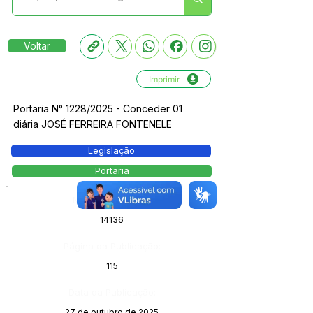
Voltar
Imprimir
Portaria N° 1228/2025 - Conceder 01
diária JOSÉ FERREIRA FONTENELE
Legislação
Portaria
Número do Diário:
14136
Página da Publicação:
115
Data da Publicação:
27 de outubro de 2025