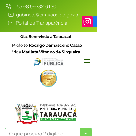
+55 68 99282-6130
gabinete@tarauaca.ac.gov.br
Portal da Transparência
Olá, Bem-vindo a Tarauacá!
Prefeito
Rodrigo Damasceno Catão
Vice
Marilete Vitorino de Sirqueira