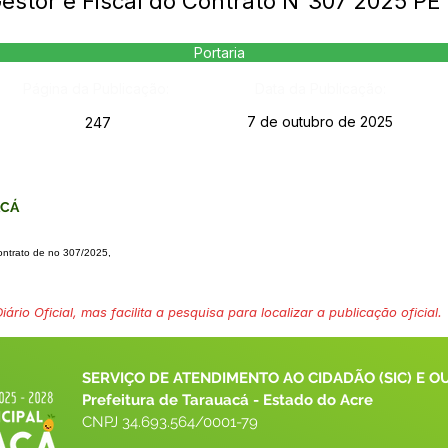
Gestor e Fiscal do Contrato N°307 2025 P
Portaria
Página da Publicação:
Data da Publicação:
7 de outubro de 2025
247
ACÁ
ontrato de no 307/2025,
ário Oficial, mas facilita a pesquisa para localizar a publicação oficial.
SERVIÇO DE ATENDIMENTO AO CIDADÃO (SIC) E O
Prefeitura de Tarauacá - Estado do Acre
CNPJ 
34.693.564/0001-79