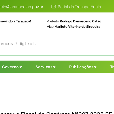
ete@tarauaca.ac.gov.br
Portal da Transparência
m-vindo a Tarauacá!
Prefeito
Rodrigo Damasceno Catão
Vice
Marilete Vitorino de Sirqueira
Governo🔽
Serviços🔽
Publicações🔽
T