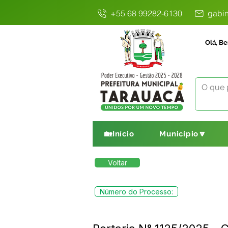
+55 68 99282-6130
gabin
Olá, Be
🏡Início
Município🔽
Voltar
Número do Processo: