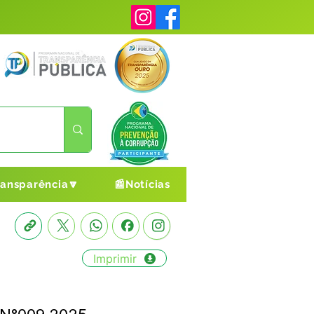
ransparência🔽
📰Notícias
Imprimir