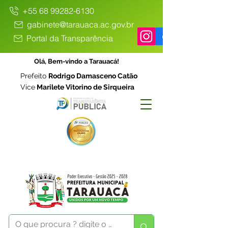
+55 68 99282-6130
gabinete@tarauaca.ac.gov.br
Portal da Transparência
Olá, Bem-vindo a Tarauacá!
Prefeito
Rodrigo Damasceno Catão
Vice
Marilete Vitorino de Sirqueira