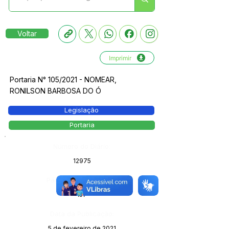
Voltar
Imprimir
Portaria N° 105/2021 - NOMEAR,
RONILSON BARBOSA DO Ó
Legislação
Portaria
Número do Diário:
12975
Página da Publicação:
157
Data da Publicação:
5 de fevereiro de 2021