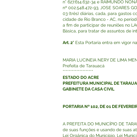
n° 627.614.632-34 e RAIMUNDO NON
nº 002.548.472-93, JOSE SOARES GO
03 (três) diárias, cada, para gasto
cidade de Rio Branco - AC, no perío
a fim de participar de reuniões no 
Básica, para tratar de assuntos de i
Art. 2°
Esta Portaria entra em vigor n
MARIA LUCINEIA NERY DE LIMA ME
Prefeita de Tarauacá
********************
ESTADO DO ACRE
PREFEITURA MUNICIPAL DE TARAU
GABINETE DA CASA CIVIL
PORTARIA Nº 102, DE 01 DE FEVEREI
A PREFEITA DO MUNICÍPIO DE TARAUA
de suas funções e usando de suas at
Lei Orgânica do Município, Lei Munic