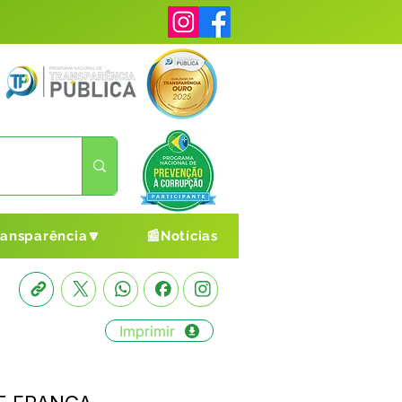
ransparência🔽
📰Notícias
Imprimir