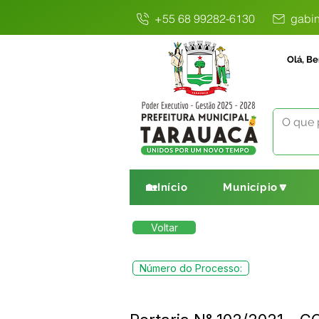
+55 68 99282-6130
gabin
Olá, Be
🏡Início
Município🔽
Voltar
Número do Processo: