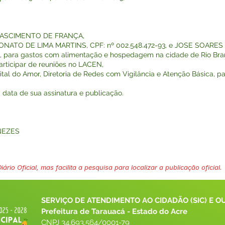
 NASCIMENTO DE FRANÇA,
 NONATO DE LIMA MARTINS, CPF: nº 002.548.472-93, e JOSE SOARE
cada, para gastos com alimentação e hospedagem na cidade de Rio Bra
articipar de reuniões no LACEN,
al do Amor, Diretoria de Redes com Vigilância e Atenção Básica, par
na data de sua assinatura e publicação.
NEZES
ário Oficial, mas facilita a pesquisa para localizar a publicação oficial.
SERVIÇO DE ATENDIMENTO AO CIDADÃO (SIC) E O
Prefeitura de Tarauacá - Estado do Acre
CNPJ 
34.693.564/0001-79