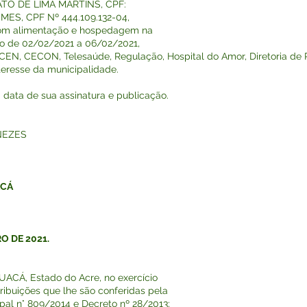
ATO DE LIMA MARTINS, CPF:
MES, CPF Nº 444.109.132-04,
s com alimentação e hospedagem na
do de 02/02/2021 a 06/02/2021,
LACEN, CECON, Telesaúde, Regulação, Hospital do Amor, Diretoria de
nteresse da municipalidade.
a data de sua assinatura e publicação.
NEZES
ACÁ
RO DE 2021.
CÁ, Estado do Acre, no exercício
ribuições que lhe são conferidas pela
ipal n° 809/2014 e Decreto nº 28/2013;