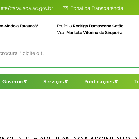
ete@tarauaca.ac.gov.br
Portal da Transparência
m-vindo a Tarauacá!
Prefeito
Rodrigo Damasceno Catão
Vice
Marilete Vitorino de Sirqueira
Governo🔽
Serviços🔽
Publicações🔽
T